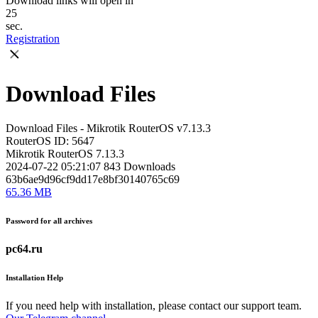
Download links will open in
25
sec.
Registration
Download Files
Download Files - Mikrotik RouterOS v7.13.3
RouterOS
ID: 5647
Mikrotik RouterOS 7.13.3
2024-07-22 05:21:07
843
Downloads
63b6ae9d96cf9dd17e8bf30140765c69
65.36 MB
Password for all archives
pc64.ru
Installation Help
If you need help with installation, please contact our support team.