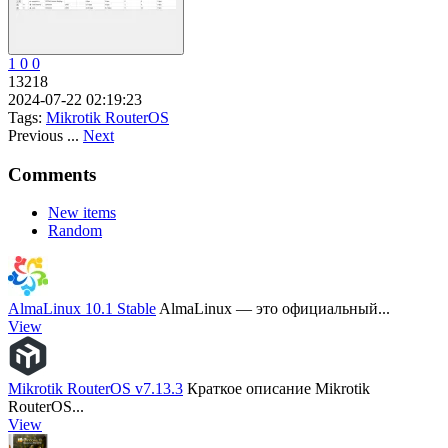
1
0
0
13218
2024-07-22 02:19:23
Tags:
Mikrotik
RouterOS
Previous
...
Next
Comments
New items
Random
AlmaLinux 10.1 Stable
AlmaLinux — это официальный...
View
Mikrotik RouterOS v7.13.3
Краткое описание Mikrotik
RouterOS...
View