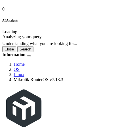
0
AI Analysis
Loading...
Analyzing your query...
Understanding what you are looking for...
Close
Search
Information
Home
OS
Linux
Mikrotik RouterOS v7.13.3