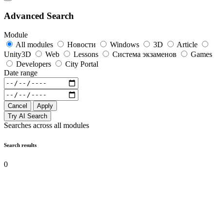
Advanced Search
Module
All modules
Новости
Windows
3D
Article
Unity3D
Web
Lessons
Система экзаменов
Games
Developers
City Portal
Date range
Cancel
Apply
Try AI Search
Searches across all modules
Search results
0