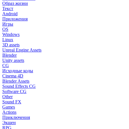
Образ жизни
Текст
Android
Приложения
Игры
OS
Windows
Linux
3D assets
Unreal Engine Assets
Blender
Unity assets
CG
Исходные коды
Cinema 4D
Blender Assets
Sound Effects CG
Software CG
Other
Sound FX
Games
Actions
Приключения
Экшен
RPG