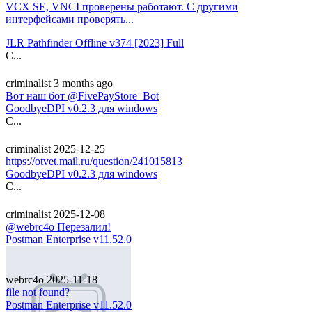
VCX SE, VNCI проверены работают. С другими
интерфейсами проверять...
JLR Pathfinder Offline v374 [2023] Full
C...
criminalist
3 months ago
Вот наш бот @FivePayStore_Bot
GoodbyeDPI v0.2.3 для windows
C...
criminalist
2025-12-25
https://otvet.mail.ru/question/241015813
GoodbyeDPI v0.2.3 для windows
C...
criminalist
2025-12-08
@webrc4o Перезалил!
Postman Enterprise v11.52.0
webrc4o
2025-11-18
file not found?
Postman Enterprise v11.52.0