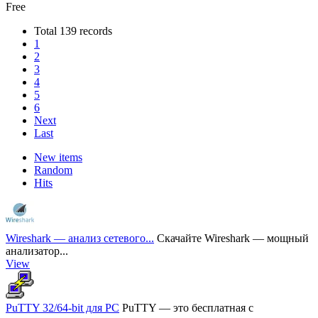
Free
Total 139 records
1
2
3
4
5
6
Next
Last
New items
Random
Hits
Wireshark — анализ сетевого...
Скачайте Wireshark — мощный
анализатор...
View
PuTTY 32/64-bit для PC
PuTTY — это бесплатная с