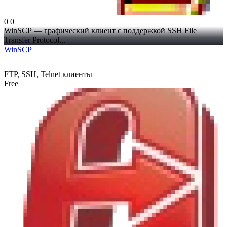
0
0
WinSCP — графический клиент с поддержкой SSH File
Transfer Protocol...
WinSCP
FTP, SSH, Telnet клиенты
Free