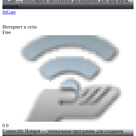
friGate — популярное бесплатное расширение для браузеров,
которое...
friGate
Интернет и сети
Free
0
0
Connectify Hotspot — уникальная программа для создания