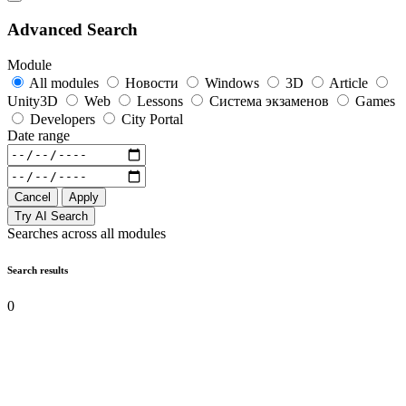
Advanced Search
Module
All modules
Новости
Windows
3D
Article
Unity3D
Web
Lessons
Система экзаменов
Games
Developers
City Portal
Date range
Cancel
Apply
Try AI Search
Searches across all modules
Search results
0