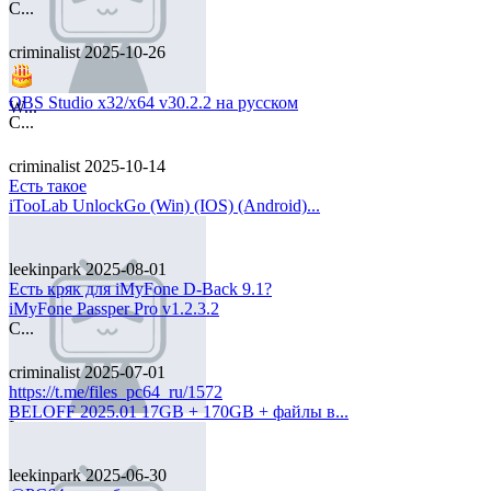
C...
criminalist
2025-10-26
OBS Studio x32/x64 v30.2.2 на русском
W...
C...
criminalist
2025-10-14
Есть такое
iTooLab UnlockGo (Win) (IOS) (Android)...
leekinpark
2025-08-01
Есть кряк для iMyFone D-Back 9.1?
iMyFone Passper Pro v1.2.3.2
C...
criminalist
2025-07-01
https://t.me/files_pc64_ru/1572
BELOFF 2025.01 17GB + 170GB + файлы в...
L...
leekinpark
2025-06-30