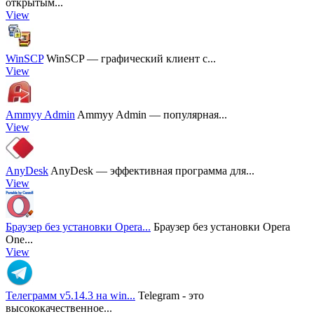
открытым...
View
WinSCP
WinSCP — графический клиент с...
View
Ammyy Admin
Ammyy Admin — популярная...
View
AnyDesk
AnyDesk — эффективная программа для...
View
Браузер без установки Opera...
Браузер без установки Opera
One...
View
Телеграмм v5.14.3 на win...
Telegram - это
высококачественное...