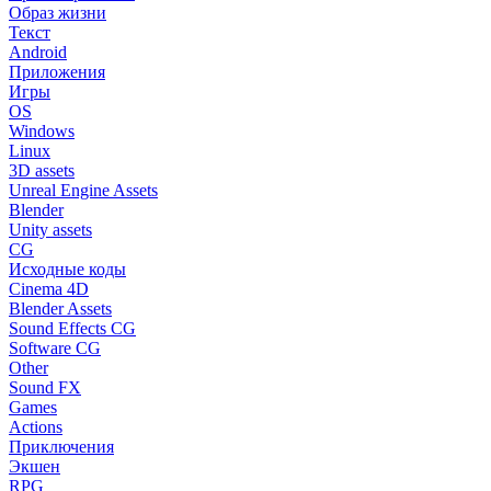
Образ жизни
Текст
Android
Приложения
Игры
OS
Windows
Linux
3D assets
Unreal Engine Assets
Blender
Unity assets
CG
Исходные коды
Cinema 4D
Blender Assets
Sound Effects CG
Software CG
Other
Sound FX
Games
Actions
Приключения
Экшен
RPG