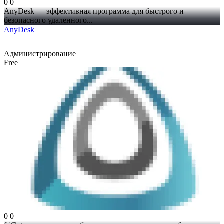
0
0
AnyDesk — эффективная программа для быстрого и
безопасного удаленного...
AnyDesk
Администрирование
Free
0
0