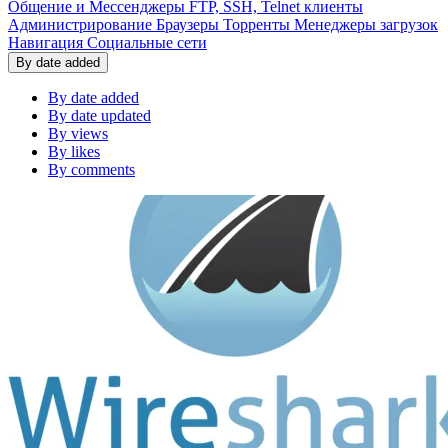
Общение и Мессенджеры
FTP, SSH, Telnet клиенты
Администрирование
Браузеры
Торренты
Менеджеры загрузок
Навигация
Социальные сети
By date added
By date added
By date updated
By views
By likes
By comments