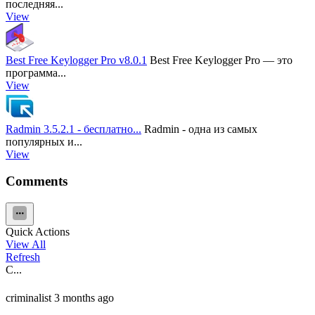
последняя...
View
Best Free Keylogger Pro v8.0.1
Best Free Keylogger Pro — это
программа...
View
Radmin 3.5.2.1 - бесплатно...
Radmin - одна из самых
популярных и...
View
Comments
Quick Actions
View All
Refresh
C...
criminalist
3 months ago