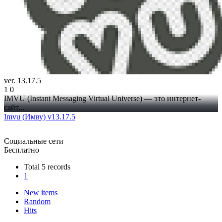
ver. 13.17.5
1
0
IMVU (Instant Messaging Virtual Universe) — это интернет-
сайт...
Imvu (Имву) v13.17.5
Социальные сети
Бесплатно
Total 5 records
1
New items
Random
Hits