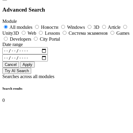
Advanced Search
Module
All modules
Новости
Windows
3D
Article
Unity3D
Web
Lessons
Система экзаменов
Games
Developers
City Portal
Date range
Cancel
Apply
Try AI Search
Searches across all modules
Search results
0