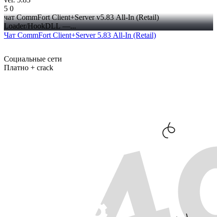
5
0
чат CommFort Client+Server v5.83 All-In (Retail)
Loader/HookDLL —...
Чат CommFort Client+Server 5.83 All-In (Retail)
Социальные сети
Платно + crack