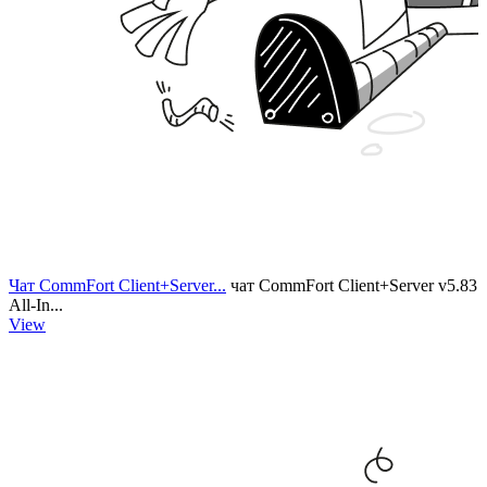
Чат CommFort Client+Server...
чат CommFort Client+Server v5.83
All-In...
View