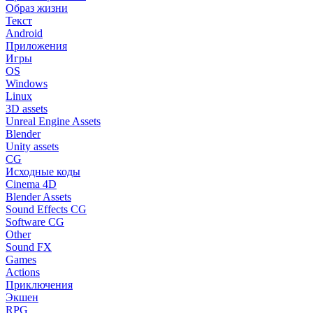
Образ жизни
Текст
Android
Приложения
Игры
OS
Windows
Linux
3D assets
Unreal Engine Assets
Blender
Unity assets
CG
Исходные коды
Cinema 4D
Blender Assets
Sound Effects CG
Software CG
Other
Sound FX
Games
Actions
Приключения
Экшен
RPG