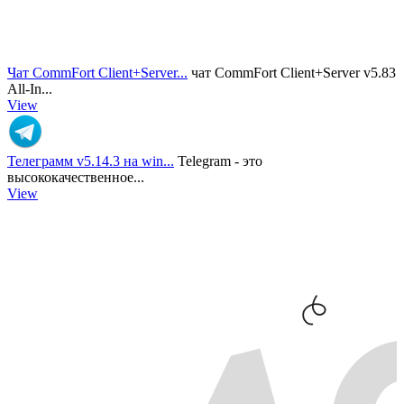
Чат CommFort Client+Server...
чат CommFort Client+Server v5.83
All-In...
View
Телеграмм v5.14.3 на win...
Telegram - это
высококачественное...
View