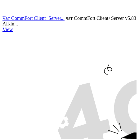
Чат CommFort Client+Server...
чат CommFort Client+Server v5.83
All-In...
View