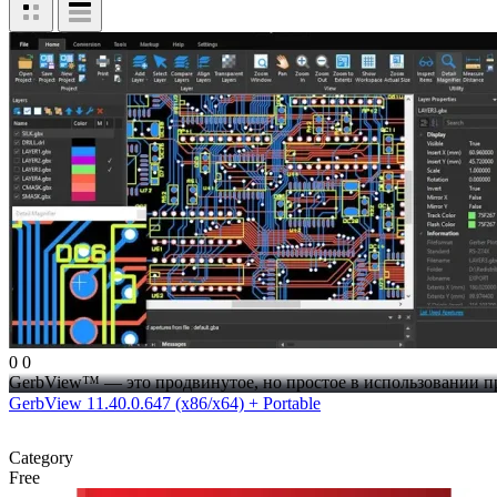
0
0
GerbView™ — это продвинутое, но простое в использовании пр
GerbView 11.40.0.647 (x86/x64) + Portable
Category
Free