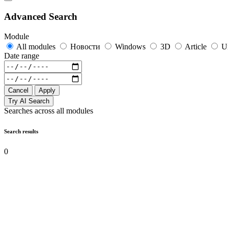
Advanced Search
Module
All modules
Новости
Windows
3D
Article
U
Date range
Cancel
Apply
Try AI Search
Searches across all modules
Search results
0