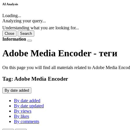
AI Analysis
Loading...
Analyzing your query...
Understanding what you are looking for...
Close
Search
Information
Adobe Media Encoder - теги
On this page you will find all materials related to Adobe Media Encode
Tag: Adobe Media Encoder
By date added
By date added
By date updated
By views
By likes
By comments