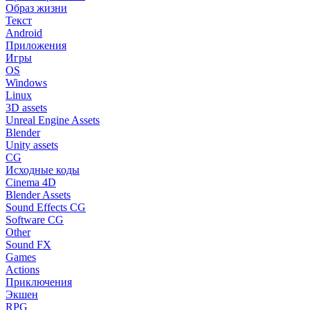
Образ жизни
Текст
Android
Приложения
Игры
OS
Windows
Linux
3D assets
Unreal Engine Assets
Blender
Unity assets
CG
Исходные коды
Cinema 4D
Blender Assets
Sound Effects CG
Software CG
Other
Sound FX
Games
Actions
Приключения
Экшен
RPG