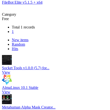
FileBot Elite v5.1.5 + x64
Category
Free
Total 1 records
1
New items
Random
Hits
Socket Tools v1.0.0 (5.7) for...
View
AlmaLinux 10.1 Stable
View
Metahuman Alpha Mask Creator...