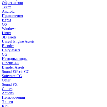
Образ жизни
Текст
Android
Приложения
Игры
OS
Windows
Linux
3D assets
Unreal Engine Assets
Blender
Unity assets
CG
Исходные коды
Cinema 4D
Blender Assets
Sound Effects CG
Software CG
Other
Sound FX
Games
Actions
Приключения
Экшен
RPG