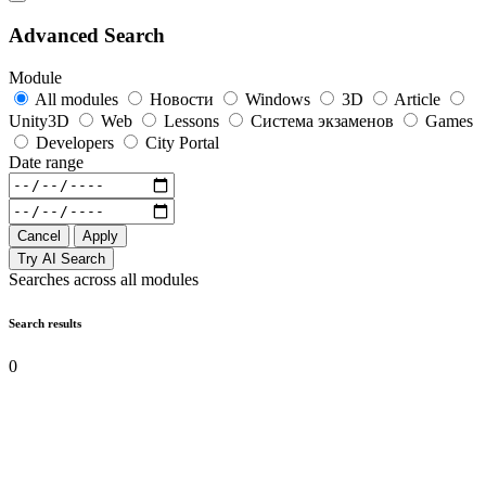
Advanced Search
Module
All modules
Новости
Windows
3D
Article
Unity3D
Web
Lessons
Система экзаменов
Games
Developers
City Portal
Date range
Cancel
Apply
Try AI Search
Searches across all modules
Search results
0