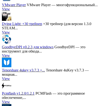
VMware Player
VMware Player — многофункциональный...
View
Dying Light: +30 трейнер
+30 трейнер (для версии 1.3.0
STEAM...
View
GoodbyeDPI v0.2.3 для windows
GoodbyeDPI — это
инструмент для обхода...
View
Tenorshare 4ukey v3.7.3 +...
Tenorshare 4uKey v3.7.3 —
мощная...
View
Pcmflash v1.2.0/1.2.1
PCMFlash — это программное
обеспечение,...
View