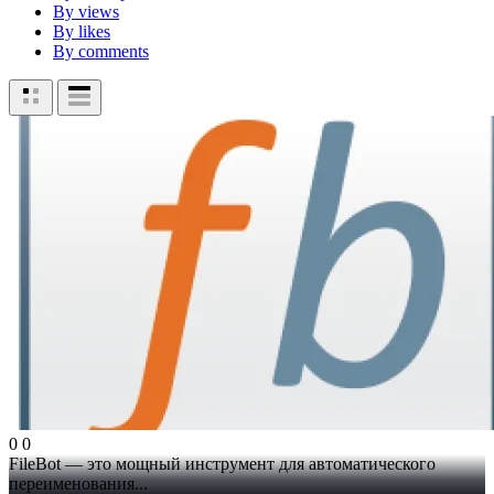
By views
By likes
By comments
0
0
FileBot — это мощный инструмент для автоматического
переименования...