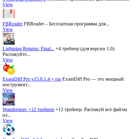
View
FBReader
FBReader – Бесплатная программа для...
View
Lightning Returns: Final...
+4 трейнер (для версии 1.0).
Распакуйте...
View
ExamDiff Pro v15.0.1.4 + rus
ExamDiff Pro — это мощный
инструмент...
View
Wanderstop: +12 трейнер
+12 трейнер. Распакуй все файлы
из...
View