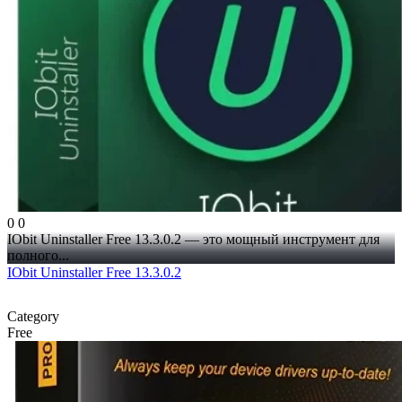
0
0
IObit Uninstaller Free 13.3.0.2 — это мощный инструмент для
полного...
IObit Uninstaller Free 13.3.0.2
Category
Free