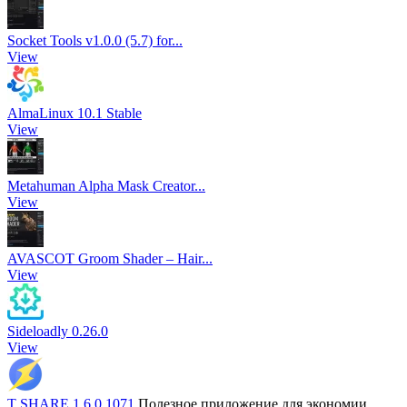
Socket Tools v1.0.0 (5.7) for...
View
AlmaLinux 10.1 Stable
View
Metahuman Alpha Mask Creator...
View
AVASCOT Groom Shader – Hair...
View
Sideloadly 0.26.0
View
T SHARE 1.6.0.1071
Полезное приложение для экономии...