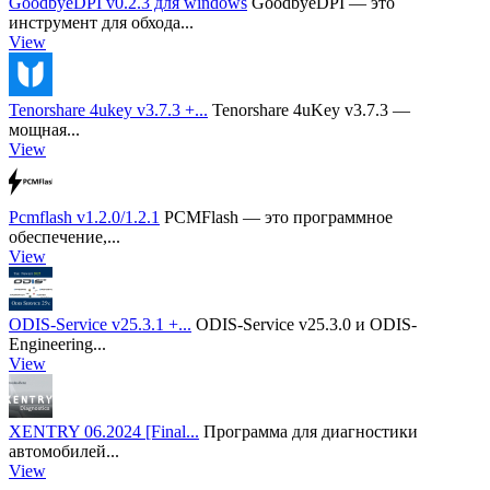
GoodbyeDPI v0.2.3 для windows
GoodbyeDPI — это
инструмент для обхода...
View
Tenorshare 4ukey v3.7.3 +...
Tenorshare 4uKey v3.7.3 —
мощная...
View
Pcmflash v1.2.0/1.2.1
PCMFlash — это программное
обеспечение,...
View
ODIS-Service v25.3.1 +...
ODIS-Service v25.3.0 и ODIS-
Engineering...
View
XENTRY 06.2024 [Final...
Программа для диагностики
автомобилей...
View