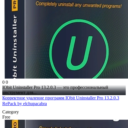
0
0
IObit Uninstaller Pro 13.2.0.3 — это профессиональный
инструмент для...
Корректное удаление программ IObit Uninstaller Pro 13.2.0.3
RePack by elchupacabra
Category
Free