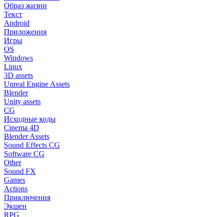
Образ жизни
Текст
Android
Приложения
Игры
OS
Windows
Linux
3D assets
Unreal Engine Assets
Blender
Unity assets
CG
Исходные коды
Cinema 4D
Blender Assets
Sound Effects CG
Software CG
Other
Sound FX
Games
Actions
Приключения
Экшен
RPG