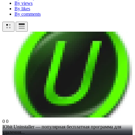
By views
By likes
By comments
0
0
IObit Uninstaller — популярная бесплатная программа для
удаления...