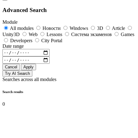
Advanced Search
Module
All modules
Новости
Windows
3D
Article
Unity3D
Web
Lessons
Система экзаменов
Games
Developers
City Portal
Date range
Cancel
Apply
Try AI Search
Searches across all modules
Search results
0