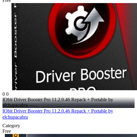
Free
0
0
IObit Driver Booster Pro 11.2.0.46 Repack + Portable by
elchupacabra —...
IObit Driver Booster Pro 11.2.0.46 Repack + Portable by
elchupacabra
Category
Free