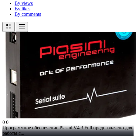
By views
By likes
By comments
0
0
Программное обеспечение Piasini V4.3 Full предназначено для
работы с...