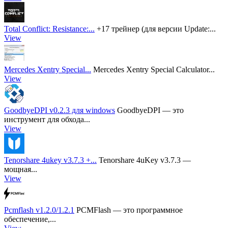
Total Conflict: Resistance:...
+17 трейнер (для версии Update:...
View
Mercedes Xentry Special...
Mercedes Xentry Special Calculator...
View
GoodbyeDPI v0.2.3 для windows
GoodbyeDPI — это
инструмент для обхода...
View
Tenorshare 4ukey v3.7.3 +...
Tenorshare 4uKey v3.7.3 —
мощная...
View
Pcmflash v1.2.0/1.2.1
PCMFlash — это программное
обеспечение,...