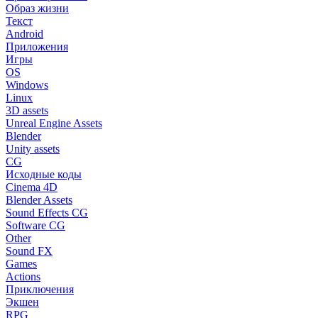
Образ жизни
Текст
Android
Приложения
Игры
OS
Windows
Linux
3D assets
Unreal Engine Assets
Blender
Unity assets
CG
Исходные коды
Cinema 4D
Blender Assets
Sound Effects CG
Software CG
Other
Sound FX
Games
Actions
Приключения
Экшен
RPG