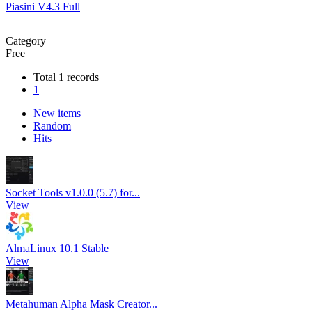
Piasini V4.3 Full
Category
Free
Total 1 records
1
New items
Random
Hits
Socket Tools v1.0.0 (5.7) for...
View
AlmaLinux 10.1 Stable
View
Metahuman Alpha Mask Creator...