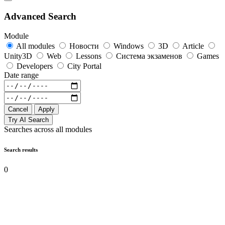
Advanced Search
Module
All modules
Новости
Windows
3D
Article
Unity3D
Web
Lessons
Система экзаменов
Games
Developers
City Portal
Date range
Cancel
Apply
Try AI Search
Searches across all modules
Search results
0