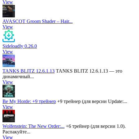
View
AVASCOT Groom Shader – Hair...
View
Sideloadly 0.26.0
View
TANKS BLITZ 12.6.1.13
TANKS BLITZ 12.6.1.13 — это
динамичный...
View
Be My Horde: +9 трейнер
+9 трейнер (для версии Update:...
View
Wolfenstein: The New Order:...
+6 трейнер (для версии 1.0).
Распакуйте...
View