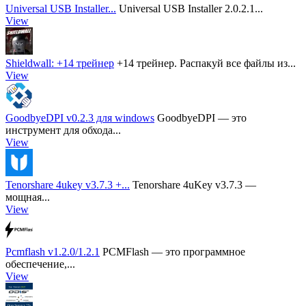
Universal USB Installer...
Universal USB Installer 2.0.2.1...
View
Shieldwall: +14 трейнер
+14 трейнер. Распакуй все файлы из...
View
GoodbyeDPI v0.2.3 для windows
GoodbyeDPI — это
инструмент для обхода...
View
Tenorshare 4ukey v3.7.3 +...
Tenorshare 4uKey v3.7.3 —
мощная...
View
Pcmflash v1.2.0/1.2.1
PCMFlash — это программное
обеспечение,...
View