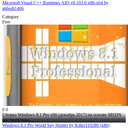
Microsoft Visual C++ Runtimes AIO v0.103.0 x86-x64 by
abbodi1406
Category
Free
0
0
Сборка Windows 8.1 Pro x86 (декабрь 2017) на основе MSDN
дистрибутива....
Windows 8.1 Pro World Spy Hunter by Killer110289 (x86)