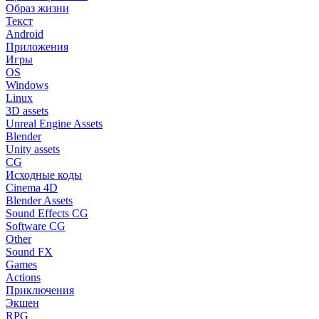
Образ жизни
Текст
Android
Приложения
Игры
OS
Windows
Linux
3D assets
Unreal Engine Assets
Blender
Unity assets
CG
Исходные коды
Cinema 4D
Blender Assets
Sound Effects CG
Software CG
Other
Sound FX
Games
Actions
Приключения
Экшен
RPG