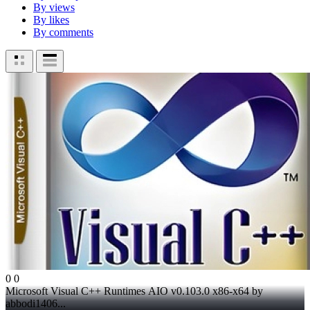
By views
By likes
By comments
0
0
Microsoft Visual C++ Runtimes AIO v0.103.0 x86-x64 by
abbodi1406...