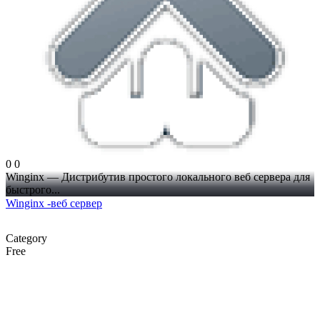
0
0
Winginx — Дистрибутив простого локального веб сервера для
быстрого...
Winginx -веб сервер
Category
Free