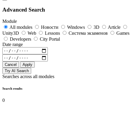
Advanced Search
Module
All modules
Новости
Windows
3D
Article
Unity3D
Web
Lessons
Система экзаменов
Games
Developers
City Portal
Date range
Cancel
Apply
Try AI Search
Searches across all modules
Search results
0