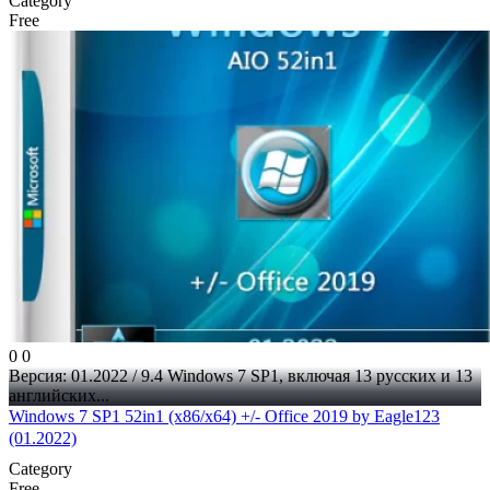
Category
Free
0
0
Версия: 01.2022 / 9.4 Windows 7 SP1, включая 13 русских и 13
английских...
Windows 7 SP1 52in1 (x86/x64) +/- Office 2019 by Eagle123
(01.2022)
Category
Free