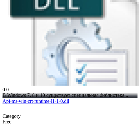
0
0
В Windows 7, 8 и 10 существует специальная библиотека...
Api-ms-win-crt-runtime-l1-1-0.dll
Category
Free