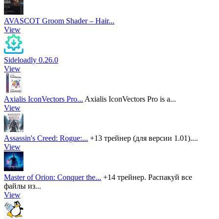
AVASCOT Groom Shader – Hair...
View
Sideloadly 0.26.0
View
Axialis IconVectors Pro...
Axialis IconVectors Pro is a...
View
Assassin's Creed: Rogue:...
+13 трейнер (для версии 1.01)....
View
Master of Orion: Conquer the...
+14 трейнер. Распакуй все
файлы из...
View