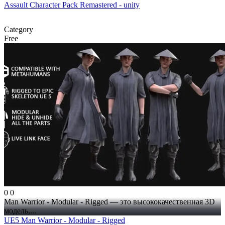
Assault Character Pack Remastered - unity
Category
Free
0
0
Man Warrior - Modular - Rigged — это высококачественная 3D
модель,...
UE5 Man Warrior - Modular - Rigged