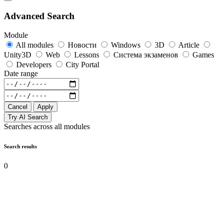
Advanced Search
Module
All modules
Новости
Windows
3D
Article
Unity3D
Web
Lessons
Система экзаменов
Games
Developers
City Portal
Date range
Cancel
Apply
Try AI Search
Searches across all modules
Search results
0