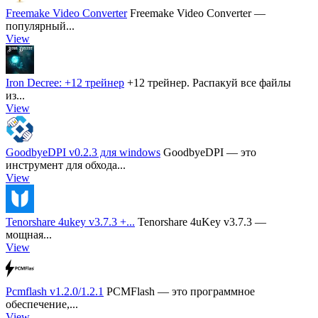
Freemake Video Converter
Freemake Video Converter —
популярный...
View
Iron Decree: +12 трейнер
+12 трейнер. Распакуй все файлы
из...
View
GoodbyeDPI v0.2.3 для windows
GoodbyeDPI — это
инструмент для обхода...
View
Tenorshare 4ukey v3.7.3 +...
Tenorshare 4uKey v3.7.3 —
мощная...
View
Pcmflash v1.2.0/1.2.1
PCMFlash — это программное
обеспечение,...
View