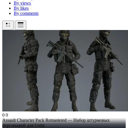
By views
By likes
By comments
0
0
Assault Character Pack Remastered — Набор штурмовых
персонажей для Unity