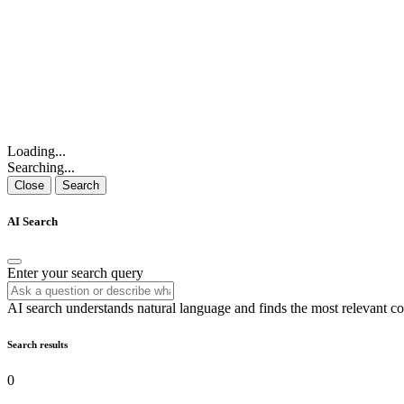
Loading...
Searching...
Close
Search
AI Search
Enter your search query
AI search understands natural language and finds the most relevant co
Search results
0