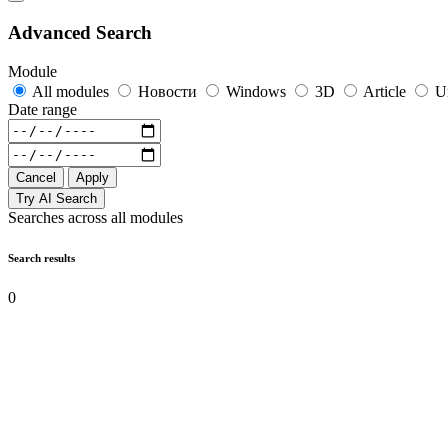
Advanced Search
Module
All modules
Новости
Windows
3D
Article
U
Date range
Cancel
Apply
Try AI Search
Searches across all modules
Search results
0