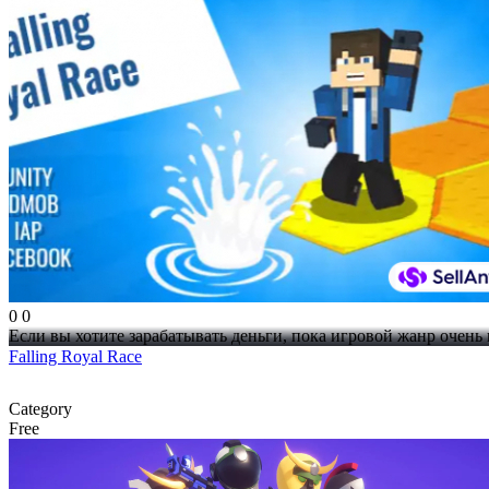
0
0
Если вы хотите зарабатывать деньги, пока игровой жанр очень 
Falling Royal Race
Category
Free