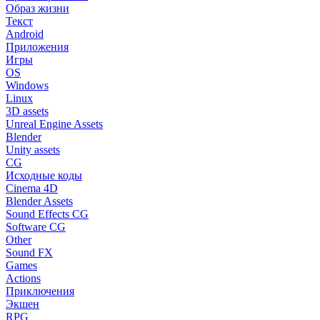
Образ жизни
Текст
Android
Приложения
Игры
OS
Windows
Linux
3D assets
Unreal Engine Assets
Blender
Unity assets
CG
Исходные коды
Cinema 4D
Blender Assets
Sound Effects CG
Software CG
Other
Sound FX
Games
Actions
Приключения
Экшен
RPG