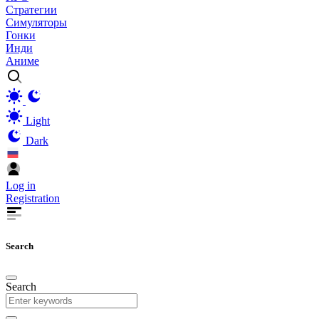
Стратегии
Симуляторы
Гонки
Инди
Аниме
Light
Dark
Log in
Registration
Search
Search