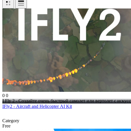
0
0
I Fly 2 - Создайте очень быстрый самолет или вертолет с искус
IFly2 - Aircraft and Helicopter AI Kit
Category
Free