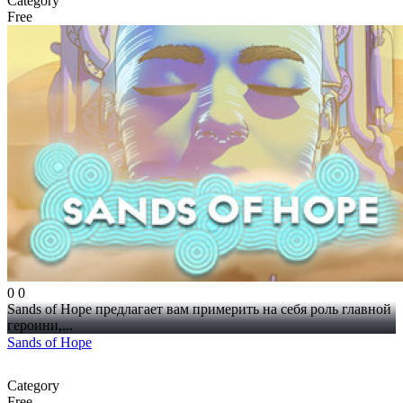
Category
Free
0
0
Sands of Hope предлагает вам примерить на себя роль главной
героини,...
Sands of Hope
Category
Free