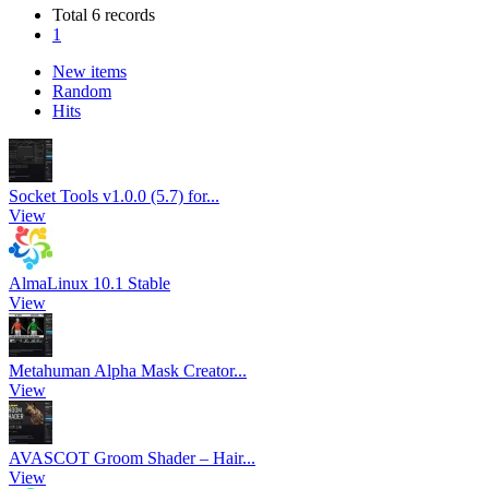
Total 6 records
1
New items
Random
Hits
Socket Tools v1.0.0 (5.7) for...
View
AlmaLinux 10.1 Stable
View
Metahuman Alpha Mask Creator...
View
AVASCOT Groom Shader – Hair...
View