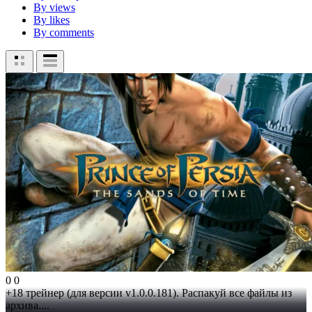
By views
By likes
By comments
0
0
+18 трейнер (для версии v1.0.0.181). Распакуй все файлы из
архива....