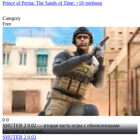
Prince of Persia: The Sands of Time: +18 трейнер
Category
Free
0
0
SHUTER 2 0.02 — вторая часть игры с обновленными
картами и новыми...
SHUTER 2 0.02