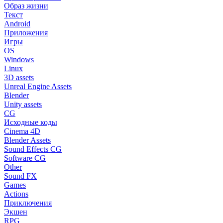
Образ жизни
Текст
Android
Приложения
Игры
OS
Windows
Linux
3D assets
Unreal Engine Assets
Blender
Unity assets
CG
Исходные коды
Cinema 4D
Blender Assets
Sound Effects CG
Software CG
Other
Sound FX
Games
Actions
Приключения
Экшен
RPG