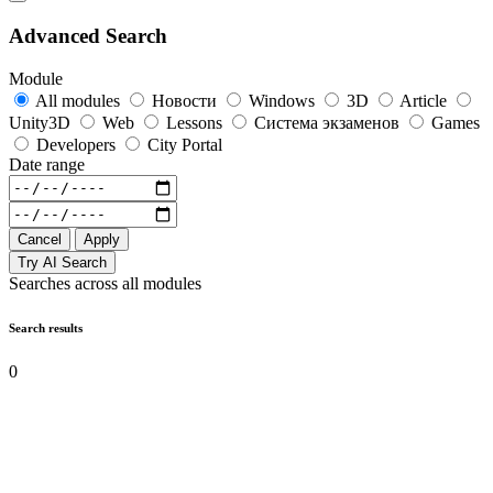
Advanced Search
Module
All modules
Новости
Windows
3D
Article
Unity3D
Web
Lessons
Система экзаменов
Games
Developers
City Portal
Date range
Cancel
Apply
Try AI Search
Searches across all modules
Search results
0