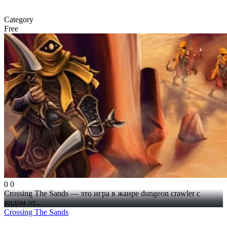
Category
Free
0
0
Crossing The Sands — это игра в жанре dungeon crawler с
видом от...
Crossing The Sands