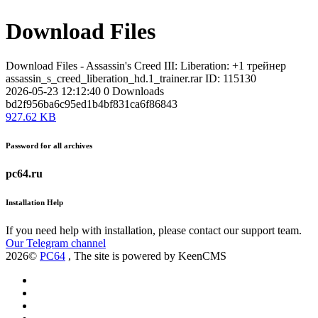
Download Files
Download Files - Assassin's Creed III: Liberation: +1 трейнер
assassin_s_creed_liberation_hd.1_trainer.rar
ID: 115130
2026-05-23 12:12:40
0
Downloads
bd2f956ba6c95ed1b4bf831ca6f86843
927.62 KB
Password for all archives
pc64.ru
Installation Help
If you need help with installation, please contact our support team.
Our Telegram channel
2026©
PC64
, The site is powered by KeenCMS