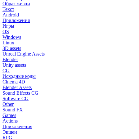
Образ жизни
Текст
Android
Приложения
Игры
OS
Windows
Linux
3D assets
Unreal Engine Assets
Blender
Unity assets
CG
Исходные коды
Cinema 4D
Blender Assets
Sound Effects CG
Software CG
Other
Sound FX
Games
Actions
Приключения
Экшен
RPG