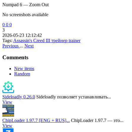
Numpad 6 — Zoom Out
No screenshots available
0
0
0
3
2026-05-23 12:12:42
Tags:
Assassin's Creed III
трейнер
trainer
Previous
...
Next
Comments
New items
Random
Sideloadly 0.26.0
Sideloadly позволяет устанавливать...
View
ChipLoader 1.97.7 [ENG + RUS]...
ChipLoader 1.97.7 — это...
View