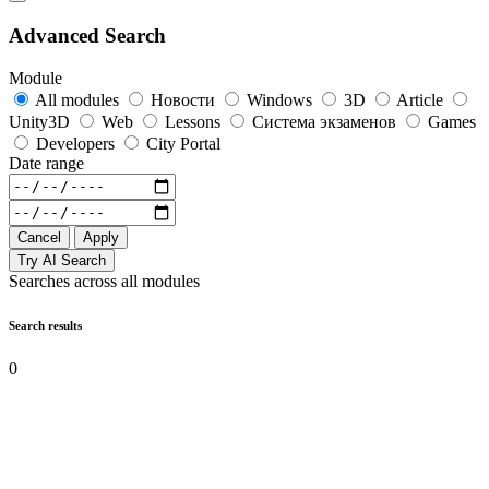
Advanced Search
Module
All modules
Новости
Windows
3D
Article
Unity3D
Web
Lessons
Система экзаменов
Games
Developers
City Portal
Date range
Cancel
Apply
Try AI Search
Searches across all modules
Search results
0