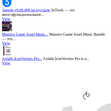
3utools v9.06.006 на русском
3uTools — это
многофункциональное...
View
Massive Game Asset Music...
Massive Game Asset Music Bundle
— это...
View
Axialis IconVectors Pro...
Axialis IconVectors Pro is a...
View