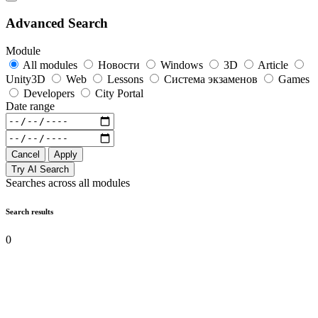
Advanced Search
Module
All modules
Новости
Windows
3D
Article
Unity3D
Web
Lessons
Система экзаменов
Games
Developers
City Portal
Date range
Cancel
Apply
Try AI Search
Searches across all modules
Search results
0