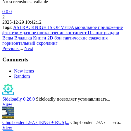
No screenshots available
0
0
0
2
2025-12-29 10:42:12
Tags:
ASTRA: KNIGHTS OF VEDA
мобильное приложение
фэнтези
мрачное приключение
континент Планис
рыцари
Веды
Владыка Книги
2D бои
тактические сражения
горизонтальный скроллинг
Previous
...
Next
Comments
New items
Random
Sideloadly 0.26.0
Sideloadly позволяет устанавливать...
View
ChipLoader 1.97.7 [ENG + RUS]...
ChipLoader 1.97.7 — это...
View