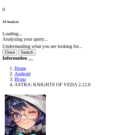
0
AI Analysis
Loading...
Analyzing your query...
Understanding what you are looking for...
Close
Search
Information
Home
Android
Игры
ASTRA: KNIGHTS OF VEDA 2.12.0