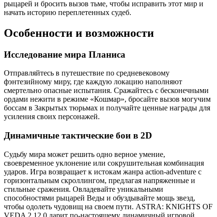
рыцарей и бросить вызов тьме, чтобы исправить этот мир и
начать историю переплетенных судеб.
Особенности и возможности
Исследование мира Планиса
Отправляйтесь в путешествие по средневековому
фэнтезийному миру, где каждую локацию наполняют
смертельно опасные испытания. Сражайтесь с бесконечными
ордами нежити в режиме «Кошмар», бросайте вызов могучим
боссам в Закрытых тюрьмах и получайте ценные награды для
усиления своих персонажей.
Динамичные тактические бои в 2D
Судьбу мира может решить одно верное умение,
своевременное уклонение или сокрушительная комбинация
ударов. Игра возвращает к истокам жанра action-adventure с
горизонтальным скроллингом, предлагая напряженные и
стильные сражения. Овладевайте уникальными
способностями рыцарей Веды и обуздывайте мощь звезд,
чтобы одолеть чудовищ на своем пути. ASTRA: KNIGHTS OF
VEDA 2.12.0 дарит по-настоящему динамичный игровой