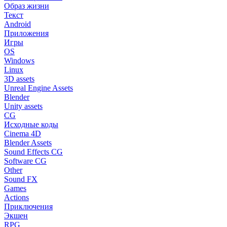
Образ жизни
Текст
Android
Приложения
Игры
OS
Windows
Linux
3D assets
Unreal Engine Assets
Blender
Unity assets
CG
Исходные коды
Cinema 4D
Blender Assets
Sound Effects CG
Software CG
Other
Sound FX
Games
Actions
Приключения
Экшен
RPG