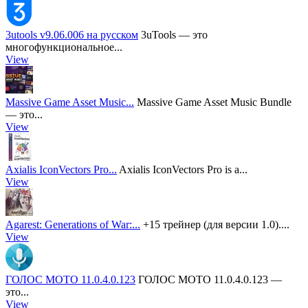
3utools v9.06.006 на русском
3uTools — это
многофункциональное...
View
Massive Game Asset Music...
Massive Game Asset Music Bundle
— это...
View
Axialis IconVectors Pro...
Axialis IconVectors Pro is a...
View
Agarest: Generations of War:...
+15 трейнер (для версии 1.0)....
View
ГОЛОС MOTO 11.0.4.0.123
ГОЛОС MOTO 11.0.4.0.123 —
это...
View