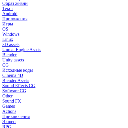
Образ жизни
Текст
Android
Приложения
Игры
OS
Windows
Linux
3D assets
Unreal Engine Assets
Blender
Unity assets
CG
Исходные коды
Cinema 4D
Blender Assets
Sound Effects CG
Software CG
Other
Sound FX
Games
Actions
Приключения
Экшен
RPG