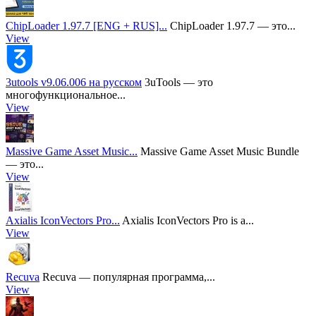
ChipLoader 1.97.7 [ENG + RUS]...
ChipLoader 1.97.7 — это...
View
3utools v9.06.006 на русском
3uTools — это
многофункциональное...
View
Massive Game Asset Music...
Massive Game Asset Music Bundle
— это...
View
Axialis IconVectors Pro...
Axialis IconVectors Pro is a...
View
Recuva
Recuva — популярная программа,...
View