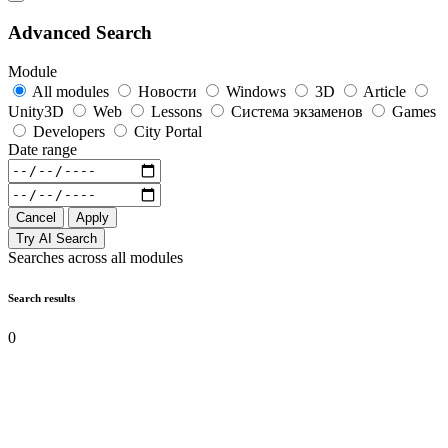
Advanced Search
Module
All modules
Новости
Windows
3D
Article
Unity3D
Web
Lessons
Система экзаменов
Games
Developers
City Portal
Date range
Cancel
Apply
Try AI Search
Searches across all modules
Search results
0