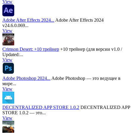
View
Adobe After Effects 2024...
Adobe After Effects 2024
v24.6.0.069...
View
Crimson Desert: +10 трейнер
+10 трейнер (для версии v1.0 /
Updated:...
View
Adobe Photoshop 2024...
Adobe Photoshop — это ведущее в
мире...
View
DECENTRALIZED APP STORE 1.0.2
DECENTRALIZED APP
STORE 1.0.2 — это...
View