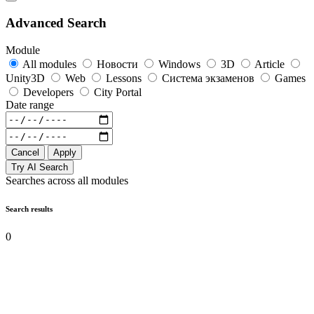
Advanced Search
Module
All modules
Новости
Windows
3D
Article
Unity3D
Web
Lessons
Система экзаменов
Games
Developers
City Portal
Date range
Cancel
Apply
Try AI Search
Searches across all modules
Search results
0