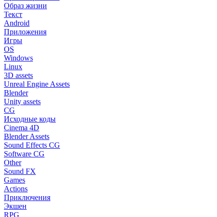
Образ жизни
Текст
Android
Приложения
Игры
OS
Windows
Linux
3D assets
Unreal Engine Assets
Blender
Unity assets
CG
Исходные коды
Cinema 4D
Blender Assets
Sound Effects CG
Software CG
Other
Sound FX
Games
Actions
Приключения
Экшен
RPG