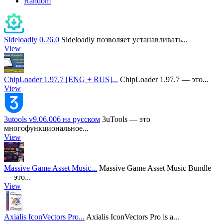
Random
Sideloadly 0.26.0
Sideloadly позволяет устанавливать...
View
ChipLoader 1.97.7 [ENG + RUS]...
ChipLoader 1.97.7 — это...
View
3utools v9.06.006 на русском
3uTools — это
многофункциональное...
View
Massive Game Asset Music...
Massive Game Asset Music Bundle
— это...
View
Axialis IconVectors Pro...
Axialis IconVectors Pro is a...