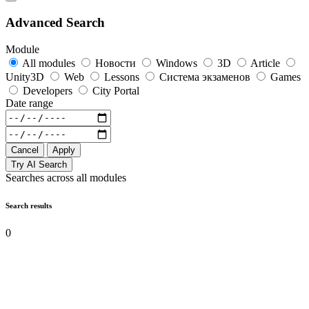
Advanced Search
Module
All modules
Новости
Windows
3D
Article
Unity3D
Web
Lessons
Система экзаменов
Games
Developers
City Portal
Date range
Cancel
Apply
Try AI Search
Searches across all modules
Search results
0