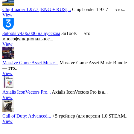
ChipLoader 1.97.7 [ENG + RUS]...
ChipLoader 1.97.7 — это...
View
3utools v9.06.006 на русском
3uTools — это
многофункциональное...
View
Massive Game Asset Music...
Massive Game Asset Music Bundle
— это...
View
Axialis IconVectors Pro...
Axialis IconVectors Pro is a...
View
Call of Duty: Advanced...
+5 трейнер (для версии 1.0 STEAM...
View