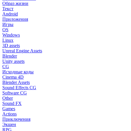
Образ жизни
Текст
Android
Приложения
Игры
OS
Windows
Linux
3D assets
Unreal Engine Assets
Blender
Unity assets
CG
Исходные коды
Cinema 4D
Blender Assets
Sound Effects CG
Software CG
Other
Sound FX
Games
Actions
Приключения
Экшен
RPG