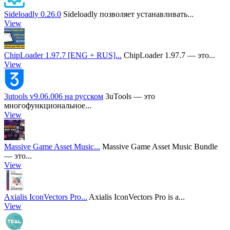
Sideloadly 0.26.0
Sideloadly позволяет устанавливать...
View
ChipLoader 1.97.7 [ENG + RUS]...
ChipLoader 1.97.7 — это...
View
3utools v9.06.006 на русском
3uTools — это
многофункциональное...
View
Massive Game Asset Music...
Massive Game Asset Music Bundle
— это...
View
Axialis IconVectors Pro...
Axialis IconVectors Pro is a...
View