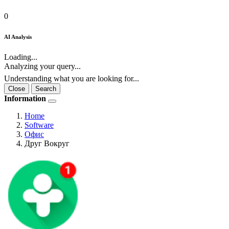
0
AI Analysis
Loading...
Analyzing your query...
Understanding what you are looking for...
Close
Search
Information
Home
Software
Офис
Друг Вокруг