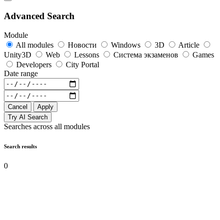
Advanced Search
Module
All modules
Новости
Windows
3D
Article
Unity3D
Web
Lessons
Система экзаменов
Games
Developers
City Portal
Date range
Cancel
Apply
Try AI Search
Searches across all modules
Search results
0