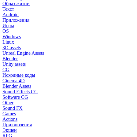
Образ жизни
Текст
Android
Приложения
Игры
OS
Windows
Linux
3D assets
Unreal Engine Assets
Blender
Unity assets
CG
Исходные коды
Cinema 4D
Blender Assets
Sound Effects CG
Software CG
Other
Sound FX
Games
Actions
Приключения
Экшен
RPG