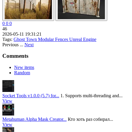
0
0
0
46
2026-05-11 19:31:21
Tags:
Ghost Town
Modular Fences
Unreal Engine
Previous
...
Next
Comments
New items
Random
Socket Tools v1.0.0 (5.7) for...
1. Supports multi-threading and...
View
Metahuman Alpha Mask Creator...
Кто хоть раз собирал...
View