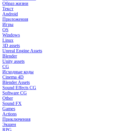
Образ жизни
Текст
Android
Приложения
Игры
OS
Windows
Linux
3D assets
Unreal Engine Assets
Blender
Unity assets
CG
Исходные коды
Cinema 4D
Blender Assets
Sound Effects CG
Software CG
Other
Sound FX
Games
Actions
Приключения
Экшен
RPG