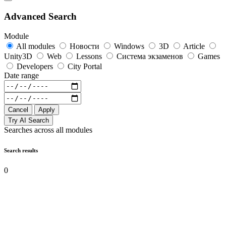
Advanced Search
Module
All modules
Новости
Windows
3D
Article
Unity3D
Web
Lessons
Система экзаменов
Games
Developers
City Portal
Date range
Cancel
Apply
Try AI Search
Searches across all modules
Search results
0