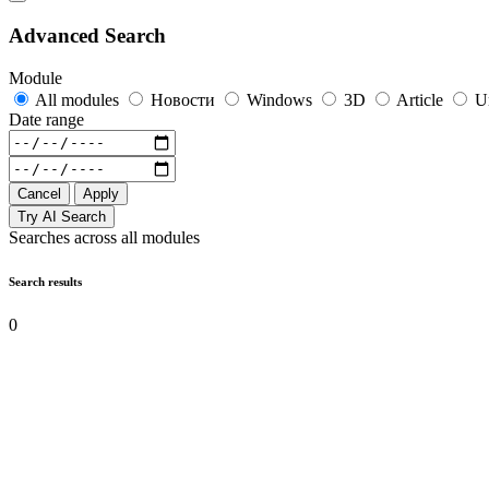
Advanced Search
Module
All modules
Новости
Windows
3D
Article
U
Date range
Cancel
Apply
Try AI Search
Searches across all modules
Search results
0