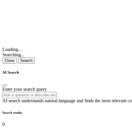
Loading...
Searching...
Close
Search
AI Search
Enter your search query
AI search understands natural language and finds the most relevant co
Search results
0