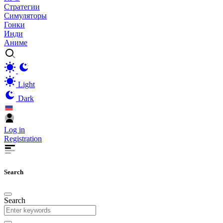
Стратегии
Симуляторы
Гонки
Инди
Аниме
Light
Dark
Log in
Registration
Search
Search