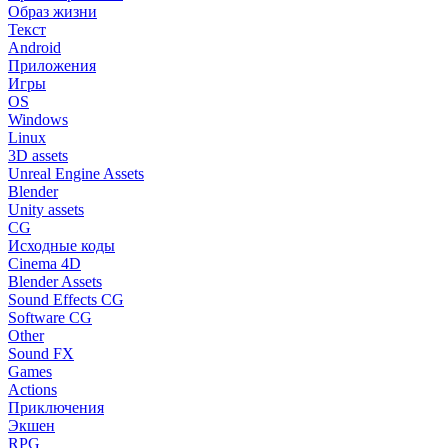
Образ жизни
Текст
Android
Приложения
Игры
OS
Windows
Linux
3D assets
Unreal Engine Assets
Blender
Unity assets
CG
Исходные коды
Cinema 4D
Blender Assets
Sound Effects CG
Software CG
Other
Sound FX
Games
Actions
Приключения
Экшен
RPG