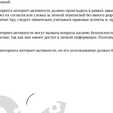
наний.
торинга интернет-активности должно происходить в рамках зако
з их согласия или слежка за личной перепиской без явного раз
rnet Spy, следует обязательно учитывать правовые аспекты и, п
интернет-активности могут вызвать вопросы касаемо безопасно
ные, так как они имеют доступ к личной информации. Поэтому 
ониторинга интернет-активности, но его использование должно 