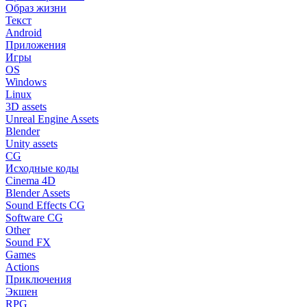
Образ жизни
Текст
Android
Приложения
Игры
OS
Windows
Linux
3D assets
Unreal Engine Assets
Blender
Unity assets
CG
Исходные коды
Cinema 4D
Blender Assets
Sound Effects CG
Software CG
Other
Sound FX
Games
Actions
Приключения
Экшен
RPG