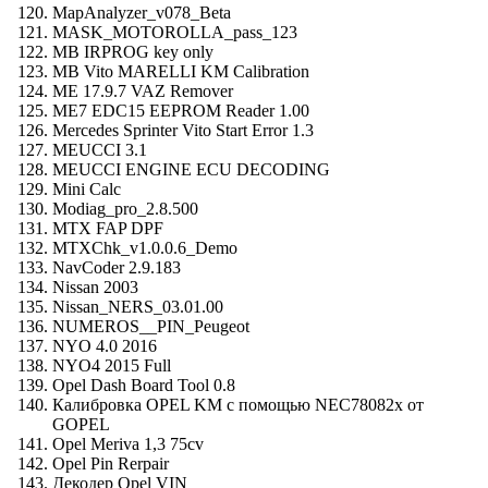
MapAnalyzer_v078_Beta
MASK_MOTOROLLA_pass_123
MB IRPROG key only
MB Vito MARELLI KM Calibration
ME 17.9.7 VAZ Remover
ME7 EDC15 EEPROM Reader 1.00
Mercedes Sprinter Vito Start Error 1.3
MEUCCI 3.1
MEUCCI ENGINE ECU DECODING
Mini Calc
Modiag_pro_2.8.500
MTX FAP DPF
MTXChk_v1.0.0.6_Demo
NavCoder 2.9.183
Nissan 2003
Nissan_NERS_03.01.00
NUMEROS__PIN_Peugeot
NYO 4.0 2016
NYO4 2015 Full
Opel Dash Board Tool 0.8
Калибровка OPEL KM с помощью NEC78082x от
GOPEL
Opel Meriva 1,3 75cv
Opel Pin Rerpair
Декодер Opel VIN