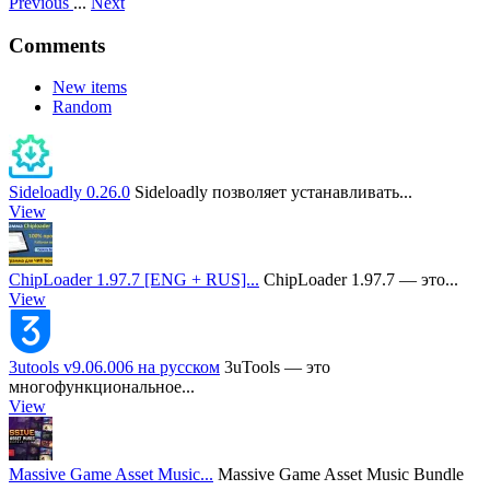
Previous
...
Next
Comments
New items
Random
Sideloadly 0.26.0
Sideloadly позволяет устанавливать...
View
ChipLoader 1.97.7 [ENG + RUS]...
ChipLoader 1.97.7 — это...
View
3utools v9.06.006 на русском
3uTools — это
многофункциональное...
View
Massive Game Asset Music...
Massive Game Asset Music Bundle