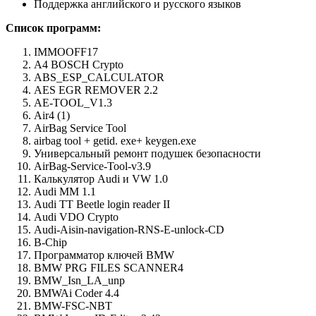
Поддержка английского и русского языков
Список программ:
IMMOOFF17
A4 BOSCH Crypto
ABS_ESP_CALCULATOR
AES EGR REMOVER 2.2
AE-TOOL_V1.3
Air4 (1)
AirBag Service Tool
airbag tool + getid. exe+ keygen.exe
Универсальный ремонт подушек безопасности
AirBag-Service-Tool-v3.9
Калькулятор Audi и VW 1.0
Audi MM 1.1
Audi TT Beetle login reader II
Audi VDO Crypto
Audi-Aisin-navigation-RNS-E-unlock-CD
B-Chip
Программатор ключей BMW
BMW PRG FILES SCANNER4
BMW_Isn_LA_unp
BMWAi Coder 4.4
BMW-FSC-NBT