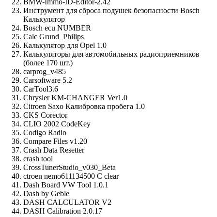
BMW-Immo-ID-Editor-2.42
Инструмент для сброса подушек безопасности Bosch
Калькулятор
Bosch ecu NUMBER
Calc Grund_Philips
Калькулятор для Opel 1.0
Калькуляторы для автомобильных радиоприемников
(более 170 шт.)
carprog_v485
Carsoftware 5.2
CarTool3.6
Chrysler KM-CHANGER Ver1.0
Citroen Saxo Калибровка пробега 1.0
CKS Corector
CLIO 2002 CodeKey
Codigo Radio
Compare Files v1.20
Crash Data Resetter
crash tool
CrossTunerStudio_v030_Beta
ctroen nemo611134500 C clear
Dash Board VW Tool 1.0.1
Dash by Geble
DASH CALCULATOR V2
DASH Calibration 2.0.17