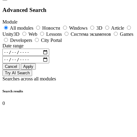
Advanced Search
Module
All modules
Новости
Windows
3D
Article
Unity3D
Web
Lessons
Система экзаменов
Games
Developers
City Portal
Date range
Cancel
Apply
Try AI Search
Searches across all modules
Search results
0