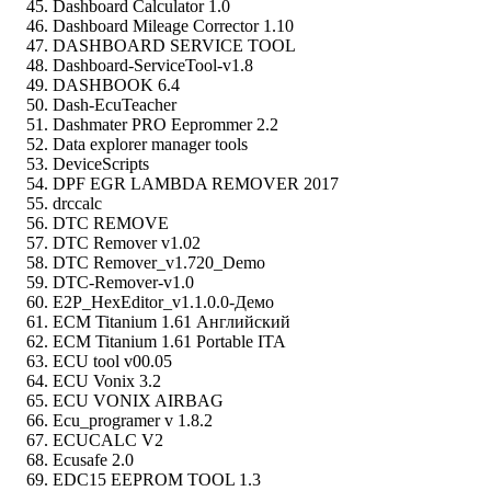
Dashboard Calculator 1.0
Dashboard Mileage Corrector 1.10
DASHBOARD SERVICE TOOL
Dashboard-ServiceTool-v1.8
DASHBOOK 6.4
Dash-EcuTeacher
Dashmater PRO Eeprommer 2.2
Data explorer manager tools
DeviceScripts
DPF EGR LAMBDA REMOVER 2017
drccalc
DTC REMOVE
DTC Remover v1.02
DTC Remover_v1.720_Demo
DTC-Remover-v1.0
E2P_HexEditor_v1.1.0.0-Демо
ECM Titanium 1.61 Английский
ECM Titanium 1.61 Portable ITA
ECU tool v00.05
ECU Vonix 3.2
ECU VONIX AIRBAG
Ecu_programer v 1.8.2
ECUCALC V2
Ecusafe 2.0
EDC15 EEPROM TOOL 1.3