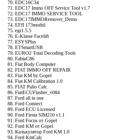
EDC16C34
EDC17 Immo OFF Service Tool v1.7
EDC17 IMMO SERVICE TOOL
EDC17IMMORemover_Demo
EFfI 173modul
egr1.5.5
E-Klasse Facelift
ESYSPlus
ETSmartUSB
EURO2 Total Decoding Tools
FabiaC86
Fiat Body Computer
FIAT IMMO OFF REPAIR
Fiat KM by Gopel
Fiat KM Calibration 1.0
FIAT Palio Calc
FiatECUFlasher_v084
Ford all in one
Ford Connect
Ford ECU Licensed
Ford Fiesta SIM210 v1.1
Ford Focus от Gopel
Ford KM от Gopel
Калькулятор Ford KM 1.0
Ford KmCalc