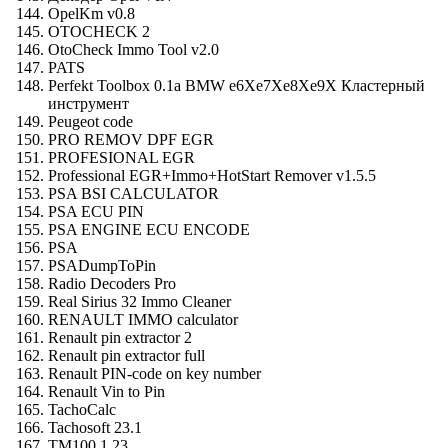
OpelKm v0.8
OTOCHECK 2
OtoCheck Immo Tool v2.0
PATS
Perfekt Toolbox 0.1a BMW e6Xe7Xe8Xe9X Кластерный
инструмент
Peugeot code
PRO REMOV DPF EGR
PROFESIONAL EGR
Professional EGR+Immo+HotStart Remover v1.5.5
PSA BSI CALCULATOR
PSA ECU PIN
PSA ENGINE ECU ENCODE
PSA
PSADumpToPin
Radio Decoders Pro
Real Sirius 32 Immo Cleaner
RENAULT IMMO calculator
Renault pin extractor 2
Renault pin extractor full
Renault PIN-code on key number
Renault Vin to Pin
TachoCalc
Tachosoft 23.1
TM100 1.23