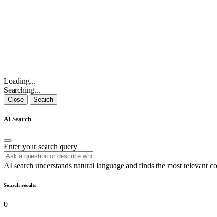
Loading...
Searching...
Close
Search
AI Search
Enter your search query
AI search understands natural language and finds the most relevant co
Search results
0