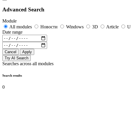
Advanced Search
Module
All modules
Новости
Windows
3D
Article
U
Date range
Cancel
Apply
Try AI Search
Searches across all modules
Search results
0