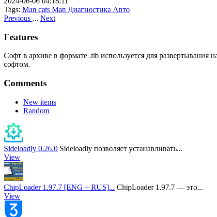
2024-06-06 04:18:11
Tags:
Man cats
Man
Диагностика
Авто
Previous
...
Next
Features
Софт в архиве в формате .tib используется для развертывания
софтом.
Comments
New items
Random
Sideloadly 0.26.0
Sideloadly позволяет устанавливать...
View
ChipLoader 1.97.7 [ENG + RUS]...
ChipLoader 1.97.7 — это...
View