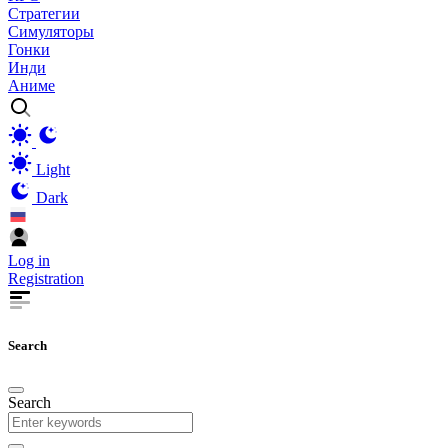
Стратегии
Симуляторы
Гонки
Инди
Аниме
Light
Dark
Log in
Registration
Search
Search