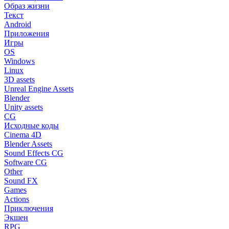
Образ жизни
Текст
Android
Приложения
Игры
OS
Windows
Linux
3D assets
Unreal Engine Assets
Blender
Unity assets
CG
Исходные коды
Cinema 4D
Blender Assets
Sound Effects CG
Software CG
Other
Sound FX
Games
Actions
Приключения
Экшен
RPG