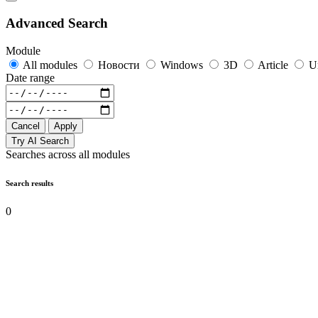
Advanced Search
Module
All modules
Новости
Windows
3D
Article
U
Date range
Cancel
Apply
Try AI Search
Searches across all modules
Search results
0