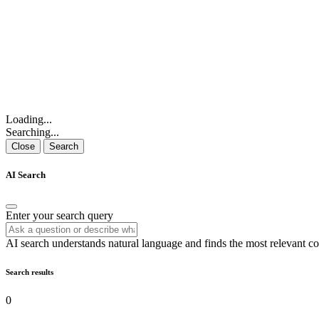
Loading...
Searching...
Close
Search
AI Search
Enter your search query
AI search understands natural language and finds the most relevant co
Search results
0