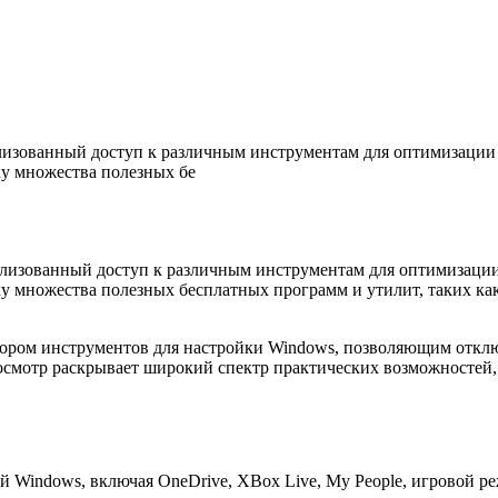
ализованный доступ к различным инструментам для оптимизации 
ку множества полезных бе
ализованный доступ к различным инструментам для оптимизаци
у множества полезных бесплатных программ и утилит, таких как
набором инструментов для настройки Windows, позволяющим отк
 осмотр раскрывает широкий спектр практических возможносте
Windows, включая OneDrive, XBox Live, My People, игровой ре