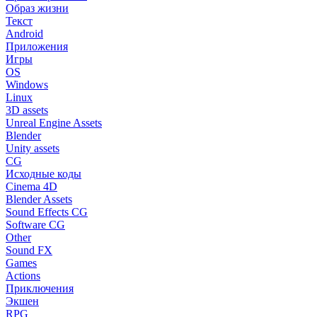
Образ жизни
Текст
Android
Приложения
Игры
OS
Windows
Linux
3D assets
Unreal Engine Assets
Blender
Unity assets
CG
Исходные коды
Cinema 4D
Blender Assets
Sound Effects CG
Software CG
Other
Sound FX
Games
Actions
Приключения
Экшен
RPG