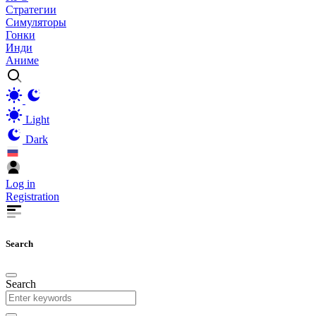
Стратегии
Симуляторы
Гонки
Инди
Аниме
Light
Dark
Log in
Registration
Search
Search