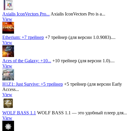
Axialis IconVectors Pro...
Axialis IconVectors Pro is a...
View
Etherium: +7 трейнер
+7 трейнер (для версии 1.0.9083)....
View
Aces of the Galaxy: +10...
+10 трейнер (для версии 1.0)....
View
H1Z1: Just Survive: +5 трейнер
+5 трейнер (для версии Early
Access...
View
WOLF BASS 1.1
WOLF BASS 1.1 — это удобный плеер для...
View