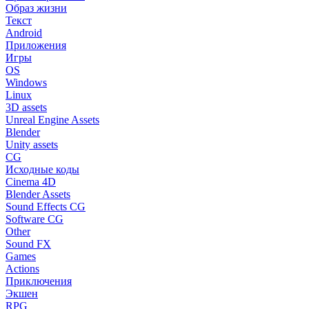
Образ жизни
Текст
Android
Приложения
Игры
OS
Windows
Linux
3D assets
Unreal Engine Assets
Blender
Unity assets
CG
Исходные коды
Cinema 4D
Blender Assets
Sound Effects CG
Software CG
Other
Sound FX
Games
Actions
Приключения
Экшен
RPG