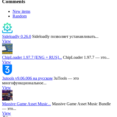
Comments
New items
Random
Sideloadly 0.26.0
Sideloadly позволяет устанавливать...
View
ChipLoader 1.97.7 [ENG + RUS]...
ChipLoader 1.97.7 — это...
View
3utools v9.06.006 на русском
3uTools — это
многофункциональное...
View
Massive Game Asset Music...
Massive Game Asset Music Bundle
— это...
View