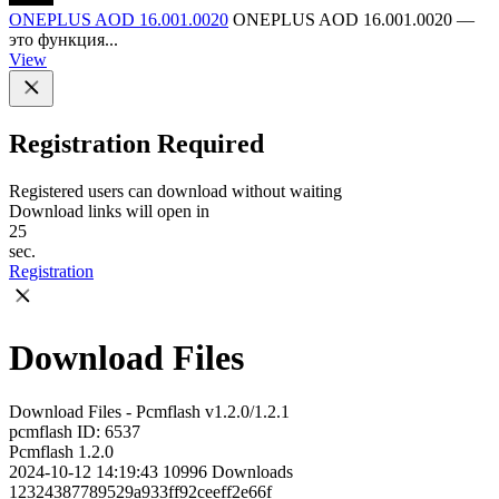
ONEPLUS AOD 16.001.0020
ONEPLUS AOD 16.001.0020 —
это функция...
View
Registration Required
Registered users can download without waiting
Download links will open in
25
sec.
Registration
Download Files
Download Files - Pcmflash v1.2.0/1.2.1
pcmflash
ID: 6537
Pcmflash 1.2.0
2024-10-12 14:19:43
10996
Downloads
12324387789529a933ff92ceeff2e66f