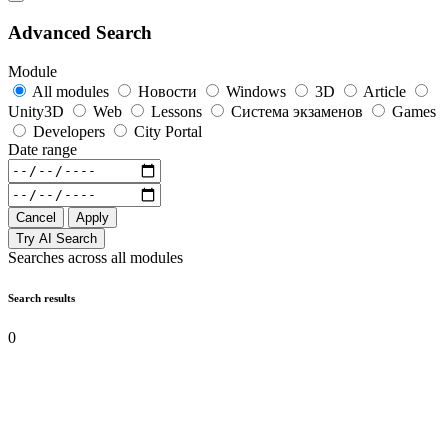
Advanced Search
Module
All modules
Новости
Windows
3D
Article
Unity3D
Web
Lessons
Система экзаменов
Games
Developers
City Portal
Date range
Cancel
Apply
Try AI Search
Searches across all modules
Search results
0