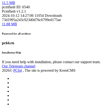
11.5 MB
pcmflash
ID: 6540
Pcmflash v1.2.1
2024-10-12 14:27:06
11054
Downloads
73d1995a243c923d0d76c6799ed175ae
11.88 MB
Password for all archives
pc64.ru
Installation Help
If you need help with installation, please contact our support team.
Our Telegram channel
2026©
PC64
, The site is powered by KeenCMS