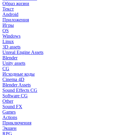
Образ жизни
Текст
Android
Приложения
Игры
OS
Windows
Linux
3D assets
Unreal Engine Assets
Blender
Unity assets
CG
Исходные коды
Cinema 4D
Blender Assets
Sound Effects CG
Software CG
Other
Sound FX
Games
Actions
Приключения
Экшен
RPG