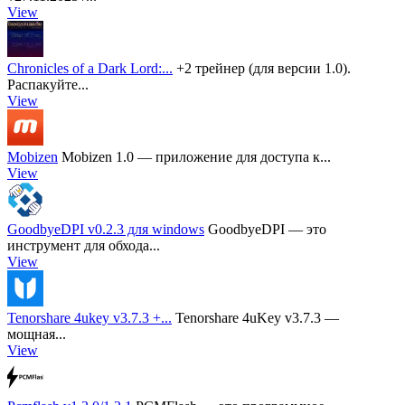
View
Chronicles of a Dark Lord:...
+2 трейнер (для версии 1.0).
Распакуйте...
View
Mobizen
Mobizen 1.0 — приложение для доступа к...
View
GoodbyeDPI v0.2.3 для windows
GoodbyeDPI — это
инструмент для обхода...
View
Tenorshare 4ukey v3.7.3 +...
Tenorshare 4uKey v3.7.3 —
мощная...
View