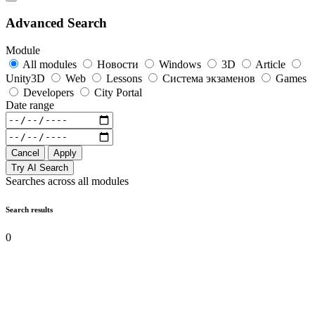
Advanced Search
Module
All modules
Новости
Windows
3D
Article
Unity3D
Web
Lessons
Система экзаменов
Games
Developers
City Portal
Date range
Cancel
Apply
Try AI Search
Searches across all modules
Search results
0