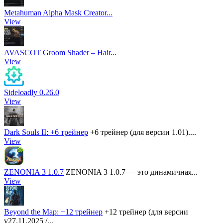
Metahuman Alpha Mask Creator...
View
AVASCOT Groom Shader – Hair...
View
Sideloadly 0.26.0
View
Dark Souls II: +6 трейнер
+6 трейнер (для версии 1.01)....
View
ZENONIA 3 1.0.7
ZENONIA 3 1.0.7 — это динамичная...
View
Beyond the Map: +12 трейнер
+12 трейнер (для версии
v27.11.2025 /...