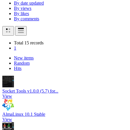
By date updated
By views
By likes
By comments
Total 15 records
1
New items
Random
Hits
Socket Tools v1.0.0 (5.7) for...
View
AlmaLinux 10.1 Stable
View