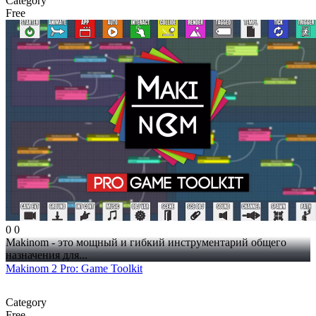
Category
Free
0
0
Makinom - это мощный и гибкий инструментарий общего
назначения для...
Makinom 2 Pro: Game Toolkit
Category
Free