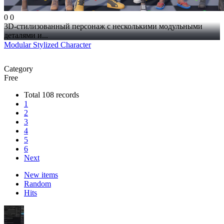
0
0
3D-стилизованный персонаж с несколькими модульными
деталями и...
Modular Stylized Character
Category
Free
Total 108 records
1
2
3
4
5
6
Next
New items
Random
Hits