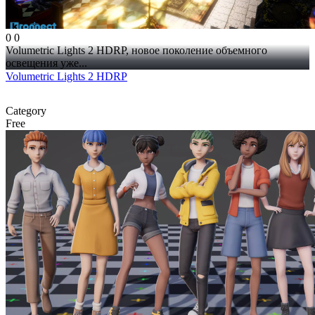
0
0
Volumetric Lights 2 HDRP, новое поколение объемного
освещения уже...
Volumetric Lights 2 HDRP
Category
Free