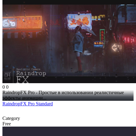
0
0
RaindropFX Pro - Простые в использовании реалистичные
эффекты анимации...
RaindropFX Pro Standard
Category
Free