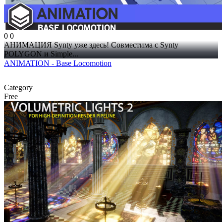
0
0
АНИМАЦИЯ Synty уже здесь! Совместима с Synty
POLYGON и Simple...
ANIMATION - Base Locomotion
Category
Free