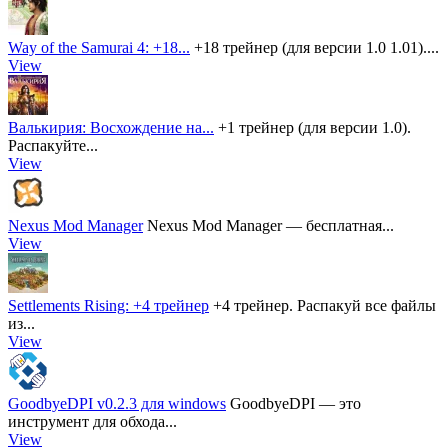
Way of the Samurai 4: +18...
+18 трейнер (для версии 1.0 1.01)....
View
Валькирия: Восхождение на...
+1 трейнер (для версии 1.0).
Распакуйте...
View
Nexus Mod Manager
Nexus Mod Manager — бесплатная...
View
Settlements Rising: +4 трейнер
+4 трейнер. Распакуй все файлы
из...
View
GoodbyeDPI v0.2.3 для windows
GoodbyeDPI — это
инструмент для обхода...
View