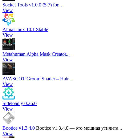
Socket Tools v1.0.0 (5.7) for...
View
AlmaLinux 10.1 Stable
View
Metahuman Alpha Mask Creator...
View
AVASCOT Groom Shader – Hair...
View
Sideloadly 0.26.0
View
Bootice v1.3.4.0
Bootice v1.3.4.0 — это мощная утилита...
View