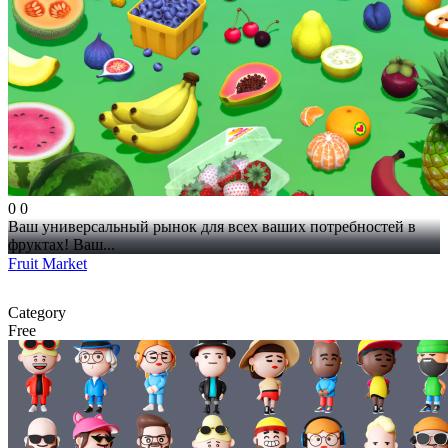
0
0
Ваш универсальный рынок для всех ваших потребностей в
фруктах! Ваш...
Fruit Market
Category
Free