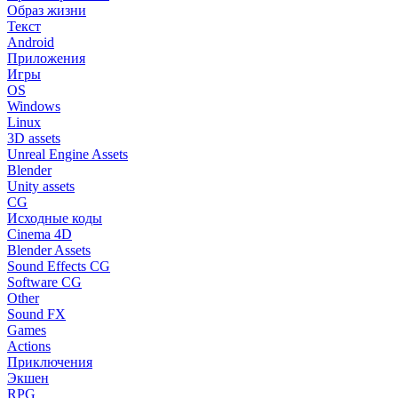
Образ жизни
Текст
Android
Приложения
Игры
OS
Windows
Linux
3D assets
Unreal Engine Assets
Blender
Unity assets
CG
Исходные коды
Cinema 4D
Blender Assets
Sound Effects CG
Software CG
Other
Sound FX
Games
Actions
Приключения
Экшен
RPG