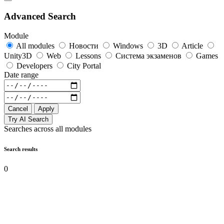
Advanced Search
Module
All modules
Новости
Windows
3D
Article
Unity3D
Web
Lessons
Система экзаменов
Games
Developers
City Portal
Date range
Cancel
Apply
Try AI Search
Searches across all modules
Search results
0