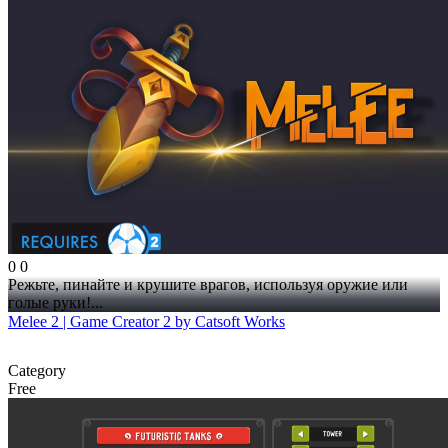
0
0
Режьте, пинайте и крушите врагов, используя оружие или
голые руки!...
Melee 2 | Game Creator 2 by Catsoft Works
Category
Free