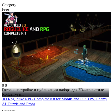
Category
Free
0
0
Готов к настройке и публикации набора для 3D-игр в стиле
Roguelike и...
3D Roguelike RPG Complete Kit for Mobile and PC: TPS, Enemy
AI, Puzzle and Props