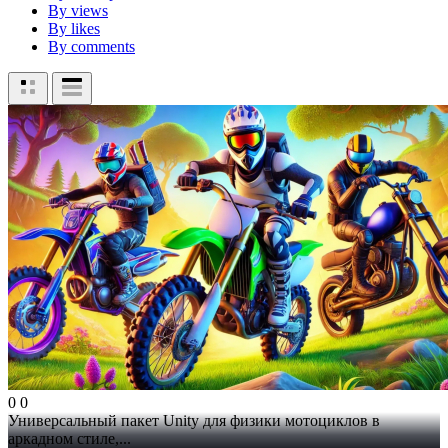
By views
By likes
By comments
0
0
Универсальный пакет Unity для физики мотоциклов в
аркадном стиле,...