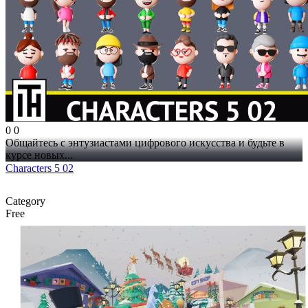
0
0
Общайтесь с энтузиастами цифрового искусства и будьте в
курсе новых...
Characters 5 02
Category
Free