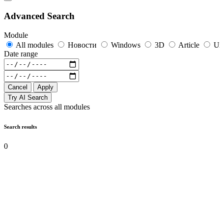
Advanced Search
Module
All modules
Новости
Windows
3D
Article
U
Date range
Cancel
Apply
Try AI Search
Searches across all modules
Search results
0