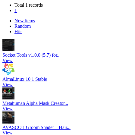
Total 1 records
1
New items
Random
Hits
Socket Tools v1.0.0 (5.7) for...
View
AlmaLinux 10.1 Stable
View
Metahuman Alpha Mask Creator...
View
AVASCOT Groom Shader – Hair...
View