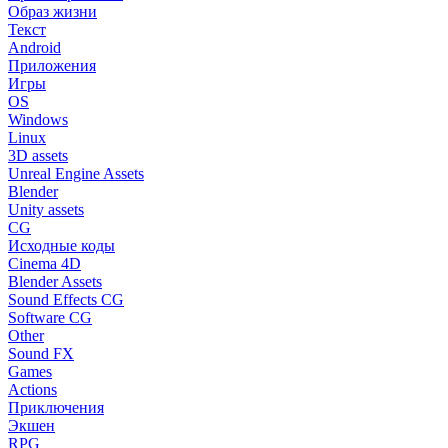
Образ жизни
Текст
Android
Приложения
Игры
OS
Windows
Linux
3D assets
Unreal Engine Assets
Blender
Unity assets
CG
Исходные коды
Cinema 4D
Blender Assets
Sound Effects CG
Software CG
Other
Sound FX
Games
Actions
Приключения
Экшен
RPG