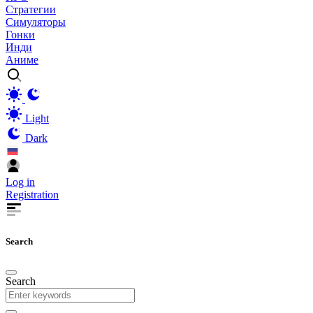
Стратегии
Симуляторы
Гонки
Инди
Аниме
Light
Dark
Log in
Registration
Search
Search