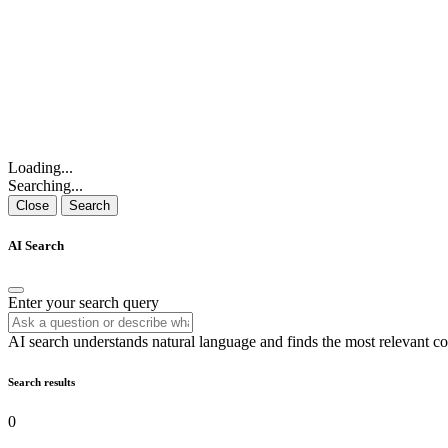
Loading...
Searching...
Close
Search
AI Search
Enter your search query
AI search understands natural language and finds the most relevant co
Search results
0