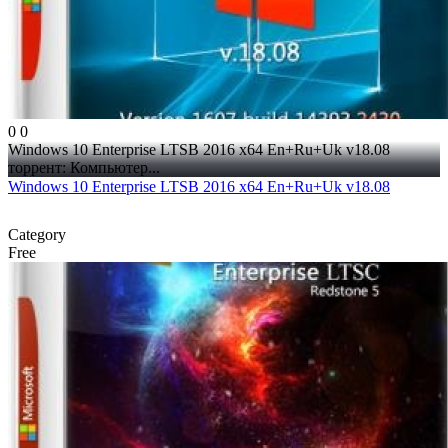
0
0
Windows 10 Enterprise LTSB 2016 x64 En+Ru+Uk v18.08
торрент: Компьютер...
Windows 10 Enterprise LTSB 2016 x64 En+Ru+Uk v18.08
Category
Free