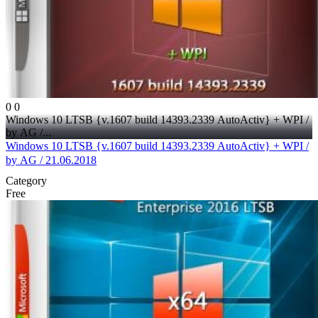
0
0
Windows 10 LTSB {v.1607 build 14393.2339 AutoActiv} + WPI /
by AG /...
Windows 10 LTSB {v.1607 build 14393.2339 AutoActiv} + WPI /
by AG / 21.06.2018
Category
Free