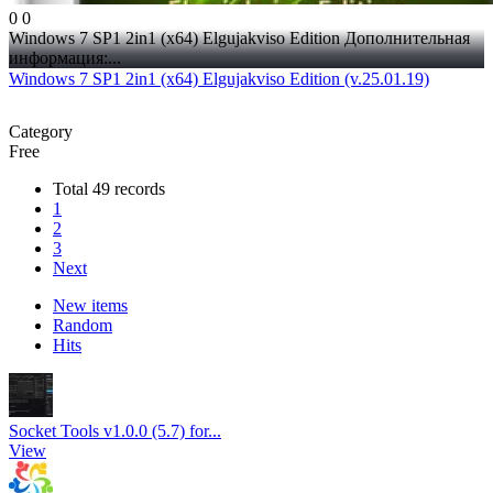
0
0
Windows 7 SP1 2in1 (x64) Elgujakviso Edition Дополнительная
информация:...
Windows 7 SP1 2in1 (x64) Elgujakviso Edition (v.25.01.19)
Category
Free
Total 49 records
1
2
3
Next
New items
Random
Hits
Socket Tools v1.0.0 (5.7) for...
View