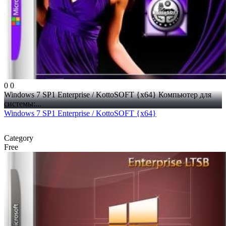
0
0
Windows 7 SP1 Enterprise / KottoSOFT {x64} Компьютер для
системы:...
Windows 7 SP1 Enterprise / KottoSOFT {x64}
Category
Free