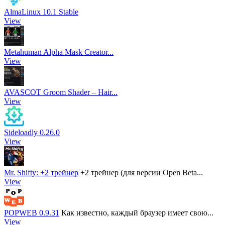
AlmaLinux 10.1 Stable
View
Metahuman Alpha Mask Creator...
View
AVASCOT Groom Shader – Hair...
View
Sideloadly 0.26.0
View
Mr. Shifty: +2 трейнер
+2 трейнер (для версии Open Beta...
View
POPWEB 0.9.31
Как известно, каждый браузер имеет свою...
View