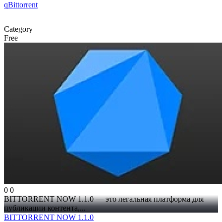
qBittorrent
Category
Free
0
0
BITTORRENT NOW 1.1.0 — это легальная платформа для
публикации контента,...
BITTORRENT NOW 1.1.0