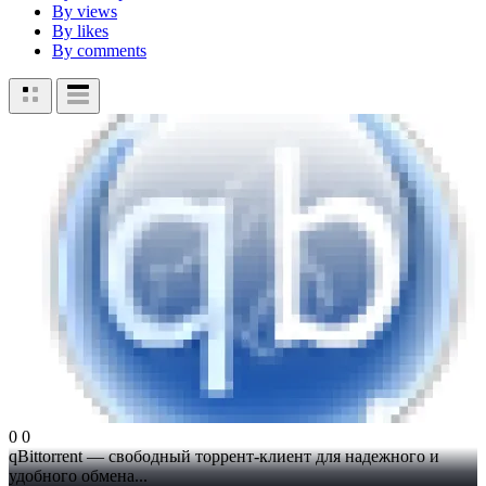
By views
By likes
By comments
0
0
qBittorrent — свободный торрент-клиент для надежного и
удобного обмена...