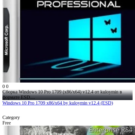
0
0
Сборка Windows 10 Pro 1709 (x86/x64) v12.4 от kuloymin в
формате ESD....
Windows 10 Pro 1709 x86/x64 by kuloymin v12.4 (ESD)
Category
Free