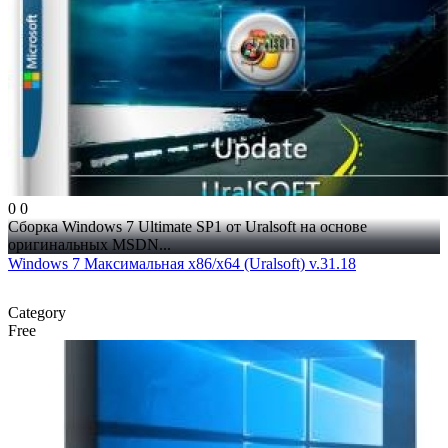
0
0
Сборка Windows 7 Ultimate SP1 от Uralsoft на основе
оригинальных MSDN...
Windows 7 Максимальная x86/x64 (Uralsoft) v.31.18
Category
Free