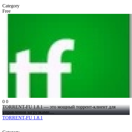
Category
Free
0
0
TORRENT-FU 1.8.1 — это мощный торрент-клиент для
управления загрузками....
TORRENT-FU 1.8.1