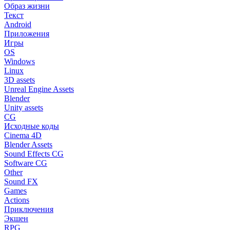
Образ жизни
Текст
Android
Приложения
Игры
OS
Windows
Linux
3D assets
Unreal Engine Assets
Blender
Unity assets
CG
Исходные коды
Cinema 4D
Blender Assets
Sound Effects CG
Software CG
Other
Sound FX
Games
Actions
Приключения
Экшен
RPG