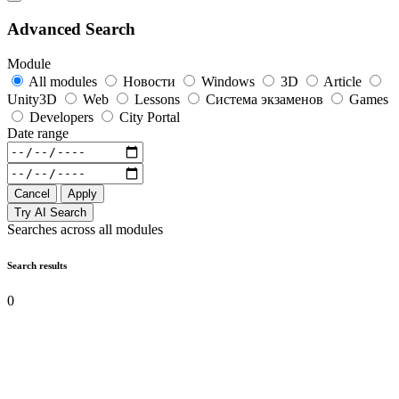
Advanced Search
Module
All modules
Новости
Windows
3D
Article
Unity3D
Web
Lessons
Система экзаменов
Games
Developers
City Portal
Date range
Cancel
Apply
Try AI Search
Searches across all modules
Search results
0