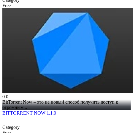
Category
Free
0
0
BitTorrent Now – это не новый способ получить доступ к
огромным...
BITTORRENT NOW 1.1.0
Category
Free