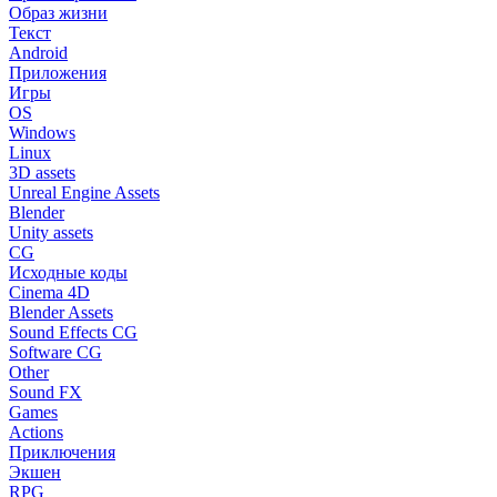
Образ жизни
Текст
Android
Приложения
Игры
OS
Windows
Linux
3D assets
Unreal Engine Assets
Blender
Unity assets
CG
Исходные коды
Cinema 4D
Blender Assets
Sound Effects CG
Software CG
Other
Sound FX
Games
Actions
Приключения
Экшен
RPG