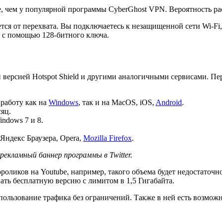
е, чем у популярной программы CyberGhost VPN. Вероятность р
тся от перехвата. Вы подключаетесь к незащищенной сети Wi-Fi
п с помощью 128-битного ключа.
 версией Hotspot Shield и другими аналогичными сервисами. П
работу как на
Windows
, так и на MacOS, iOS,
Android
.
яц.
ndows 7 и 8.
Яндекс Браузера, Opera,
Mozilla Firefox
.
екламный баннер программы в Twitter.
оликов на Youtube, например, такого объема будет недостаточн
ть бесплатную версию с лимитом в 1,5 Гигабайта.
спользование трафика без ограничений. Также в ней есть возмож