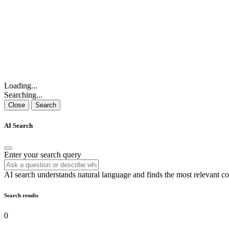
Loading...
Searching...
Close
Search
AI Search
Enter your search query
AI search understands natural language and finds the most relevant co
Search results
0