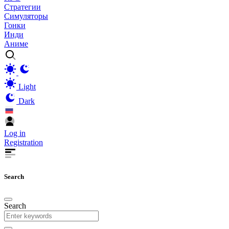
Стратегии
Симуляторы
Гонки
Инди
Аниме
Light
Dark
Log in
Registration
Search
Search