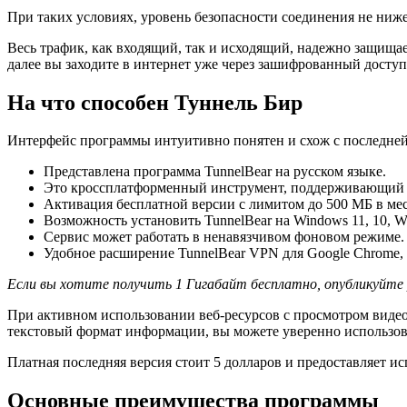
При таких условиях, уровень безопасности соединения не ниж
Весь трафик, как входящий, так и исходящий, надежно защищае
далее вы заходите в интернет уже через зашифрованный досту
На что способен Туннель Бир
Интерфейс программы интуитивно понятен и схож с последней
Представлена программа TunnelBear на русском языке.
Это кроссплатформенный инструмент, поддерживающий 
Активация бесплатной версии с лимитом до 500 МБ в мес
Возможность установить TunnelBear на Windows 11, 10, Wi
Сервис может работать в ненавязчивом фоновом режиме.
Удобное расширение TunnelBear VPN для Google Chrome, 
Если вы хотите получить 1 Гигабайт бесплатно, опубликуйте р
При активном использовании веб-ресурсов с просмотром видеор
текстовый формат информации, вы можете уверенно использова
Платная последняя версия стоит 5 долларов и предоставляет и
Основные преимущества программы