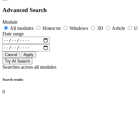
Advanced Search
Module
All modules
Новости
Windows
3D
Article
U
Date range
Cancel
Apply
Try AI Search
Searches across all modules
Search results
0