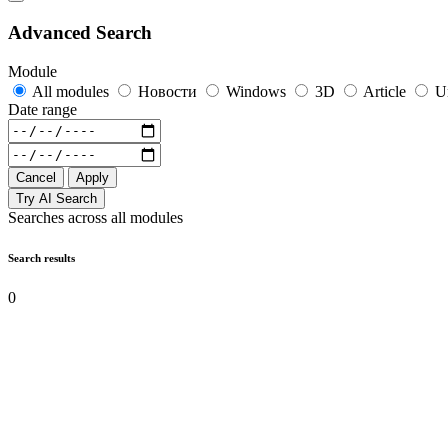
Advanced Search
Module
All modules
Новости
Windows
3D
Article
U
Date range
Cancel
Apply
Try AI Search
Searches across all modules
Search results
0