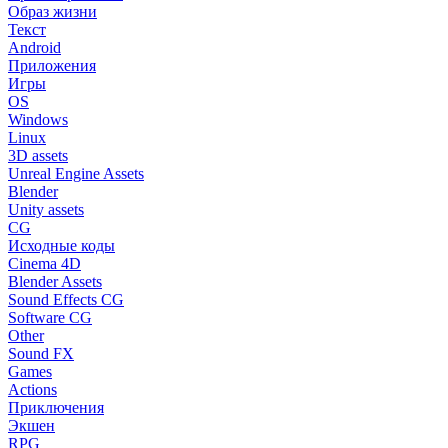
Образ жизни
Текст
Android
Приложения
Игры
OS
Windows
Linux
3D assets
Unreal Engine Assets
Blender
Unity assets
CG
Исходные коды
Cinema 4D
Blender Assets
Sound Effects CG
Software CG
Other
Sound FX
Games
Actions
Приключения
Экшен
RPG