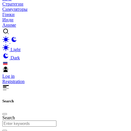
Стратегии
Симуляторы
Гонки
Инди
Аниме
Light
Dark
Log in
Registration
Search
Search