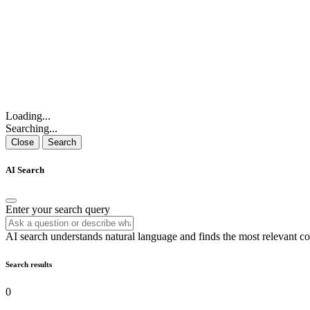
Loading...
Searching...
Close
Search
AI Search
Enter your search query
AI search understands natural language and finds the most relevant co
Search results
0