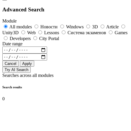
Advanced Search
Module
All modules
Новости
Windows
3D
Article
Unity3D
Web
Lessons
Система экзаменов
Games
Developers
City Portal
Date range
Cancel
Apply
Try AI Search
Searches across all modules
Search results
0