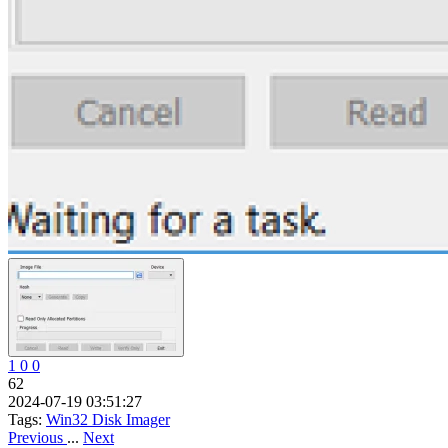
1
0
0
62
2024-07-19 03:51:27
Tags:
Win32 Disk Imager
Previous
...
Next