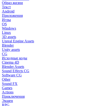
Образ жизни
Текст
Android
Приложения
Игры
OS
Windows
Linux
3D assets
Unreal Engine Assets
Blender
Unity assets
CG
Исходные коды
Cinema 4D
Blender Assets
Sound Effects CG
Software CG
Other
Sound FX
Games
Actions
Приключения
Экшен
RPG