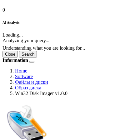
0
AI Analysis
Loading...
Analyzing your query...
Understanding what you are looking for...
Close
Search
Information
Home
Software
Файлы и диски
Образ диска
Win32 Disk Imager v1.0.0