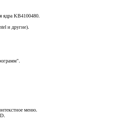
я ядра KB4100480.
tel и другие).
рограмм".
контекстное меню.
OD.