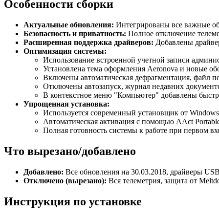
Особенности сборки
Актуальные обновления:
Интегрированы все важные обн
Безопасность и приватность:
Полное отключение телеме
Расширенная поддержка драйверов:
Добавлены драйверы 
Оптимизация системы:
Использование встроенной учетной записи админис
Установлена тема оформления Aeronova и новые об
Включены автоматическая дефрагментация, файл п
Отключены автозапуск, журнал недавних документо
В контекстное меню "Компьютер" добавлены быстры
Упрощенная установка:
Используется современный установщик от Windows
Автоматическая активация с помощью AAct Portable
Полная готовность системы к работе при первом вх
Что вырезано/добавлено
Добавлено:
Все обновления на 30.03.2018, драйверы USB 
Отключено (вырезано):
Вся телеметрия, защита от Meltd
Инструкция по установке