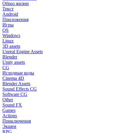
Образ жизни
Текст
Android
Приложения
Игры
OS
Windows
Linux
3D assets
Unreal Engine Assets
Blender
Unity assets
CG
Исходные коды
Cinema 4D
Blender Assets
Sound Effects CG
Software CG
Other
Sound FX
Games
Actions
Приключения
Экшен
RPG