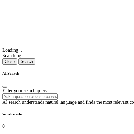
Loading...
Searching...
Close
Search
AI Search
Enter your search query
AI search understands natural language and finds the most relevant co
Search results
0