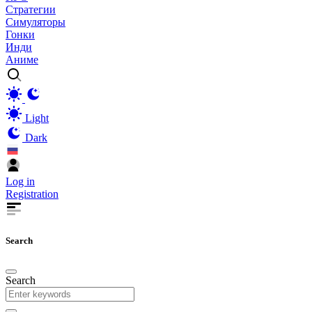
Стратегии
Симуляторы
Гонки
Инди
Аниме
Light
Dark
Log in
Registration
Search
Search