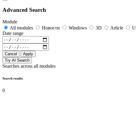
Advanced Search
Module
All modules
Новости
Windows
3D
Article
U
Date range
Cancel
Apply
Try AI Search
Searches across all modules
Search results
0