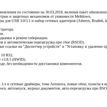
овления по состоянию на 30.03.2018, включая пакет обновлени
трии и защитных механизмов от уязвимости Meltdown.
для USB 3.0/3.1 и набор сетевых адаптеров (Atheros, Realtek, In
тратора.
ои.
одкачки и режим гибернации.
в и автоматическая перезагрузка при сбое (BSOD).
е ссылки на "Диспетчер устройств" и "Установку и удаление п
 10 RS2.
 v3.8.5 (HWID).
оде, без необходимости доустановки компонентов.
3.x и сетевые драйверы, тема Aeronova, новые обои, пункты в 
own, автозапуск, журнал документов, авто-перезагрузка при BS