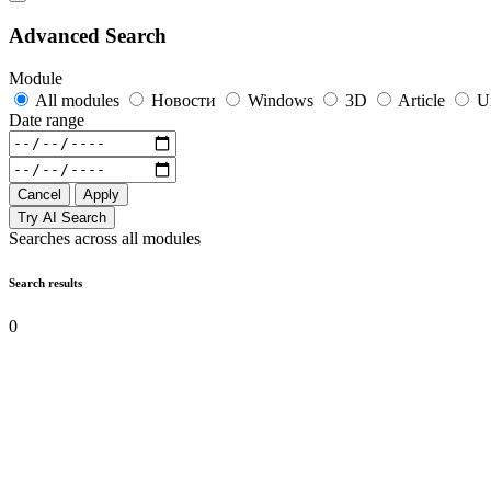
Advanced Search
Module
All modules
Новости
Windows
3D
Article
U
Date range
Cancel
Apply
Try AI Search
Searches across all modules
Search results
0