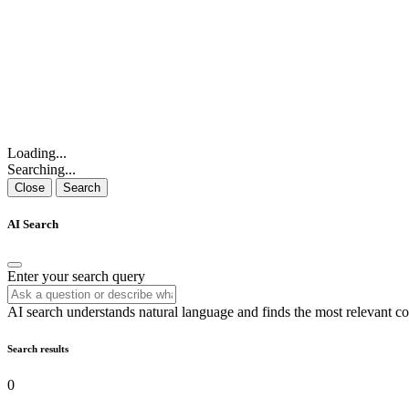
Loading...
Searching...
Close
Search
AI Search
Enter your search query
AI search understands natural language and finds the most relevant co
Search results
0