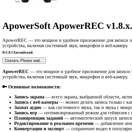
ApowerSoft ApowerREC v1.8.x.x
ApowerREC — это мощное и удобное приложение для записи экр
устройства, включая системный звук, микрофон и веб-камеру.
0
v1.8.1
Английский
Скачать
Please wait...
ApowerREC
— это мощное и удобное приложение для записи 
устройства, включая системный звук, микрофон и веб-камеру.
🔑 Основные возможности:
Запись экрана
— всего экрана, выбранной области, акти
Запись с веб-камеры
— можно делать запись только с ка
Захват аудио
— как системного звука, так и звука с микр
Запись игр
— оптимизированный режим для геймплея с в
Планировщик заданий
— автоматический запуск записи
Редактирование в реальном времени
— добавление аннот
Конвертация и экспорт
— сохранение видео в популярн