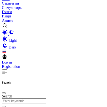
Стратегии
Симуляторы
Гонки
Инди
Аниме
Light
Dark
Log in
Registration
Search
Search