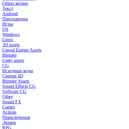
Образ жизни
Текст
Android
Приложения
Игры
OS
Windows
Linux
3D assets
Unreal Engine Assets
Blender
Unity assets
CG
Исходные коды
Cinema 4D
Blender Assets
Sound Effects CG
Software CG
Other
Sound FX
Games
Actions
Приключения
Экшен
RPG