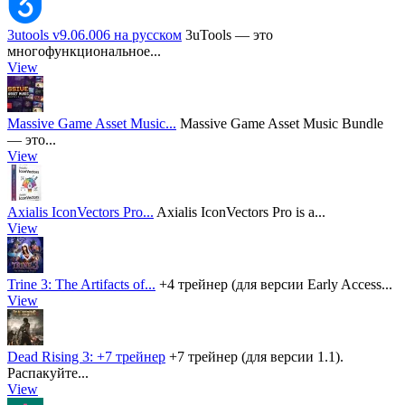
3utools v9.06.006 на русском
3uTools — это
многофункциональное...
View
Massive Game Asset Music...
Massive Game Asset Music Bundle
— это...
View
Axialis IconVectors Pro...
Axialis IconVectors Pro is a...
View
Trine 3: The Artifacts of...
+4 трейнер (для версии Early Access...
View
Dead Rising 3: +7 трейнер
+7 трейнер (для версии 1.1).
Распакуйте...
View