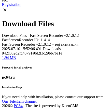
sec.
Registration
Download Files
Download Files - Fast Screen Recorder v2.1.0.12
FastScreenRecorder
ID: 11414
Fast Screen Recorder v2.1.0.12 + reg активация
2025-07-10 15:52:06
491
Downloads
942c082d2fd40791a0d2f3c29bb7ba1e
1.94 MB
Password for all archives
pc64.ru
Installation Help
If you need help with installation, please contact our support team.
Our Telegram channel
2026©
PC64
, The site is powered by KeenCMS