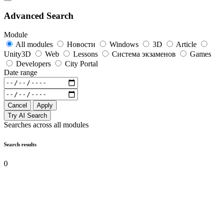
Advanced Search
Module
All modules
Новости
Windows
3D
Article
Unity3D
Web
Lessons
Система экзаменов
Games
Developers
City Portal
Date range
Cancel
Apply
Try AI Search
Searches across all modules
Search results
0