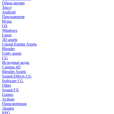
Образ жизни
Текст
Android
Приложения
Игры
OS
Windows
Linux
3D assets
Unreal Engine Assets
Blender
Unity assets
CG
Исходные коды
Cinema 4D
Blender Assets
Sound Effects CG
Software CG
Other
Sound FX
Games
Actions
Приключения
Экшен
RPG