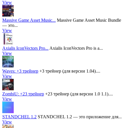
View
Massive Game Asset Music...
Massive Game Asset Music Bundle
— это...
View
Axialis IconVectors Pro...
Axialis IconVectors Pro is a...
View
Waves: +3 трейнер
+3 трейнер (для версии 1.04)....
View
ZombiU: +23 трейнер
+23 трейнер (для версии 1.0 1.1)....
View
STANDCHEL 1.2
STANDCHEL 1.2 — это приложение для...
View