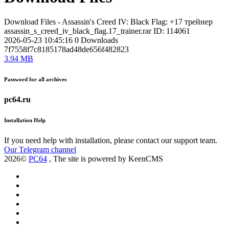
Download Files - Assassin's Creed IV: Black Flag: +17 трейнер
assassin_s_creed_iv_black_flag.17_trainer.rar
ID: 114061
2026-05-23 10:45:16
0
Downloads
7f7558f7c8185178ad48de656f482823
3.94 MB
Password for all archives
pc64.ru
Installation Help
If you need help with installation, please contact our support team.
Our Telegram channel
2026©
PC64
, The site is powered by KeenCMS