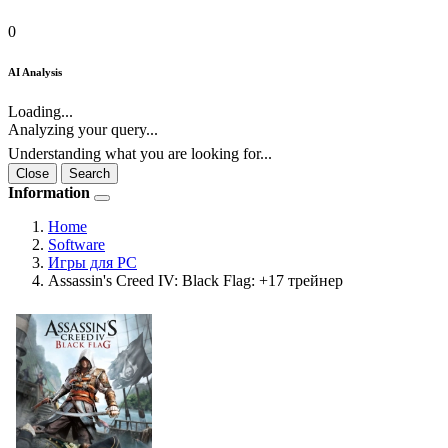
0
AI Analysis
Loading...
Analyzing your query...
Understanding what you are looking for...
Close
Search
Information
Home
Software
Игры для PC
Assassin's Creed IV: Black Flag: +17 трейнер