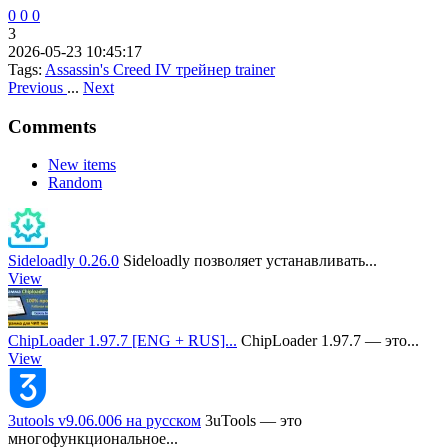
0
0
0
3
2026-05-23 10:45:17
Tags:
Assassin's Creed IV
трейнер
trainer
Previous
...
Next
Comments
New items
Random
Sideloadly 0.26.0
Sideloadly позволяет устанавливать...
View
ChipLoader 1.97.7 [ENG + RUS]...
ChipLoader 1.97.7 — это...
View
3utools v9.06.006 на русском
3uTools — это
многофункциональное...