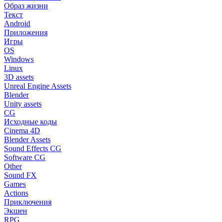
Образ жизни
Текст
Android
Приложения
Игры
OS
Windows
Linux
3D assets
Unreal Engine Assets
Blender
Unity assets
CG
Исходные коды
Cinema 4D
Blender Assets
Sound Effects CG
Software CG
Other
Sound FX
Games
Actions
Приключения
Экшен
RPG