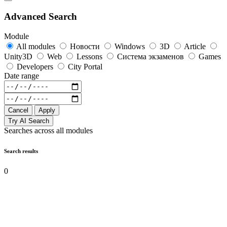
Advanced Search
Module
All modules
Новости
Windows
3D
Article
Unity3D
Web
Lessons
Система экзаменов
Games
Developers
City Portal
Date range
Cancel
Apply
Try AI Search
Searches across all modules
Search results
0