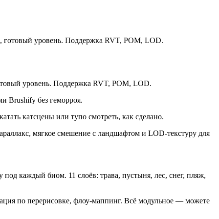
афта, готовый уровень. Поддержка RVT, POM, LOD.
, готовый уровень. Поддержка RVT, POM, LOD.
и Brushify без геморроя.
атать катсцены или тупо смотреть, как сделано.
 параллакс, мягкое смешение с ландшафтом и LOD-текстуру для
д каждый биом. 11 слоёв: трава, пустыня, лес, снег, пляж,
изация по перерисовке, флоу-маппинг. Всё модульное — можете