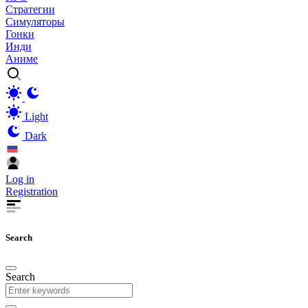
Стратегии
Симуляторы
Гонки
Инди
Аниме
Light
Dark
Log in
Registration
Search
Search