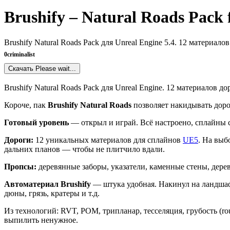
Brushify – Natural Roads Pack f
Brushify Natural Roads Pack для Unreal Engine 5.4. 12 материа
0
criminalist
Скачать
Please wait...
Brushify Natural Roads Pack для Unreal Engine. 12 материалов
Короче, пак
Brushify Natural Roads
позволяет накидывать дорог
Готовый уровень
— открыл и играй. Всё настроено, сплайны с
Дороги:
12 уникальных материалов для сплайнов
UE5
. На выб
дальних планов — чтобы не плитчило вдали.
Пропсы:
деревянные заборы, указатели, каменные стены, дере
Автоматериал Brushify
— штука удобная. Накинул на ландшафт
дюны, грязь, кратеры и т.д.
Из технологий: RVT, POM, трипланар, тесселяция, грубость (ro
выпилить ненужное.