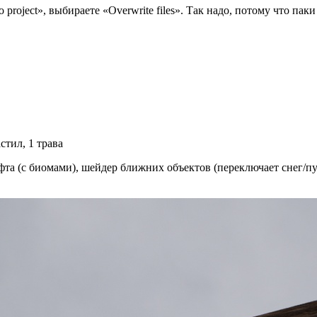
o project», выбираете «Overwrite files». Так надо, потому что 
стил, 1 трава
фта (с биомами), шейдер ближних объектов (переключает снег/п