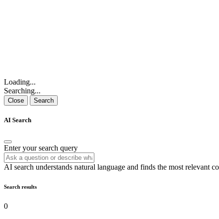
Loading...
Searching...
Close
Search
AI Search
Enter your search query
AI search understands natural language and finds the most relevant co
Search results
0