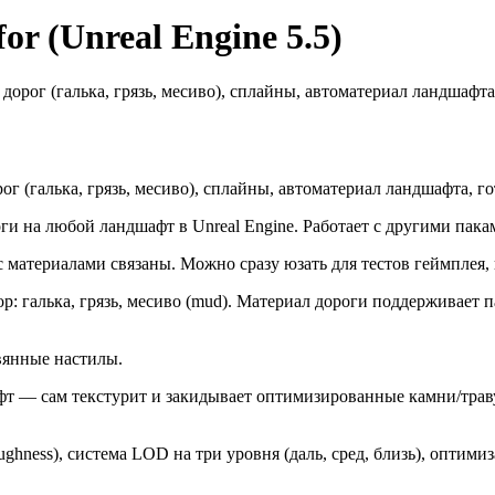
or (Unreal Engine 5.5)
лов дорог (галька, грязь, месиво), сплайны, автоматериал ландш
 дорог (галька, грязь, месиво), сплайны, автоматериал ландшафта
и на любой ландшафт в Unreal Engine. Работает с другими пакам
 материалами связаны. Можно сразу юзать для тестов геймплея, к
ор: галька, грязь, месиво (mud). Материал дороги поддерживает
вянные настилы.
 — сам текстурит и закидывает оптимизированные камни/траву по
ughness), система LOD на три уровня (даль, сред, близь), оптим