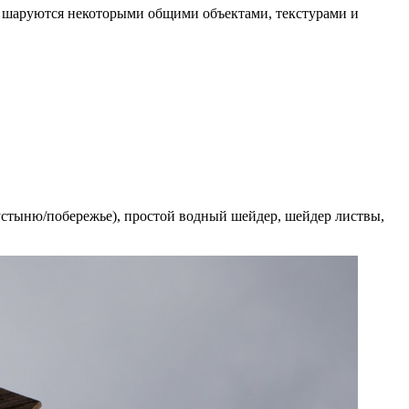
паки шаруются некоторыми общими объектами, текстурами и
устыню/побережье), простой водный шейдер, шейдер листвы,