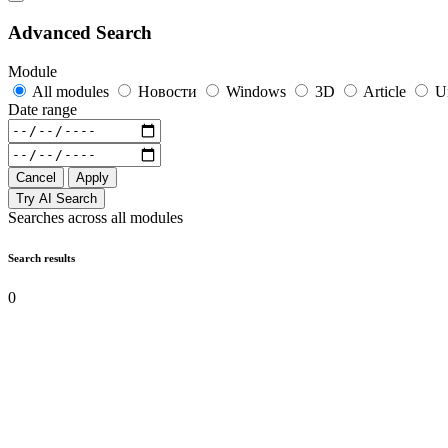
Advanced Search
Module
All modules
Новости
Windows
3D
Article
U
Date range
Cancel
Apply
Try AI Search
Searches across all modules
Search results
0