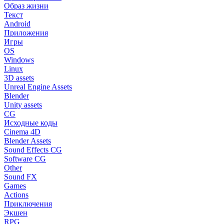
Образ жизни
Текст
Android
Приложения
Игры
OS
Windows
Linux
3D assets
Unreal Engine Assets
Blender
Unity assets
CG
Исходные коды
Cinema 4D
Blender Assets
Sound Effects CG
Software CG
Other
Sound FX
Games
Actions
Приключения
Экшен
RPG