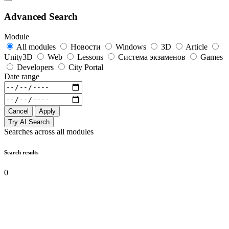
Advanced Search
Module
All modules
Новости
Windows
3D
Article
Unity3D
Web
Lessons
Система экзаменов
Games
Developers
City Portal
Date range
Cancel
Apply
Try AI Search
Searches across all modules
Search results
0