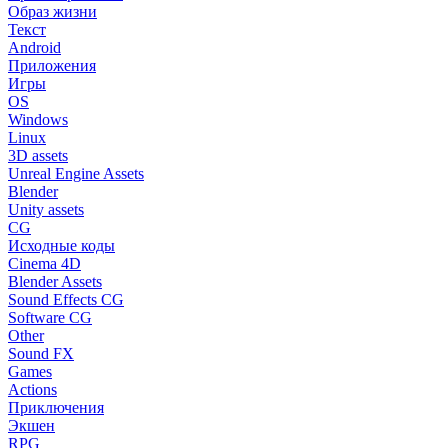
Образ жизни
Текст
Android
Приложения
Игры
OS
Windows
Linux
3D assets
Unreal Engine Assets
Blender
Unity assets
CG
Исходные коды
Cinema 4D
Blender Assets
Sound Effects CG
Software CG
Other
Sound FX
Games
Actions
Приключения
Экшен
RPG