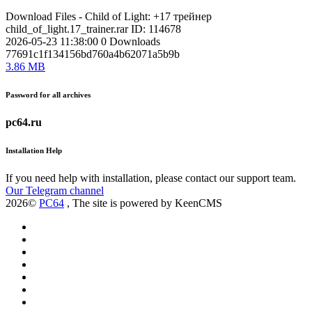
Download Files - Child of Light: +17 трейнер
child_of_light.17_trainer.rar
ID: 114678
2026-05-23 11:38:00
0
Downloads
77691c1f134156bd760a4b62071a5b9b
3.86 MB
Password for all archives
pc64.ru
Installation Help
If you need help with installation, please contact our support team.
Our Telegram channel
2026©
PC64
, The site is powered by KeenCMS