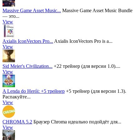
Massive Game Asset Music...
Massive Game Asset Music Bundle
— это...
View
Axialis IconVectors Pro...
Axialis IconVectors Pro is a...
View
Sid Meier's Civilization...
+22 трейнер (для версии 1.0)....
View
A Lenda do Herói: +5 трейнер
+5 трейнер (для версии 1.3).
Распакуйте...
View
CHROMA 5.2
Браузер Chroma идеально подойдёт для...
View