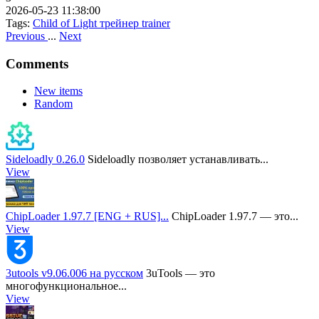
2026-05-23 11:38:00
Tags:
Child of Light
трейнер
trainer
Previous
...
Next
Comments
New items
Random
Sideloadly 0.26.0
Sideloadly позволяет устанавливать...
View
ChipLoader 1.97.7 [ENG + RUS]...
ChipLoader 1.97.7 — это...
View
3utools v9.06.006 на русском
3uTools — это
многофункциональное...
View