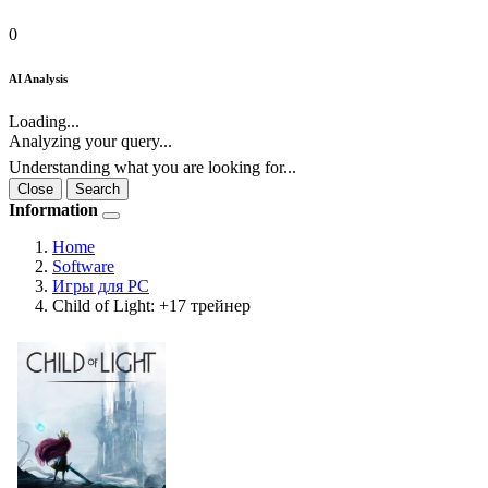
0
AI Analysis
Loading...
Analyzing your query...
Understanding what you are looking for...
Close
Search
Information
Home
Software
Игры для PC
Child of Light: +17 трейнер