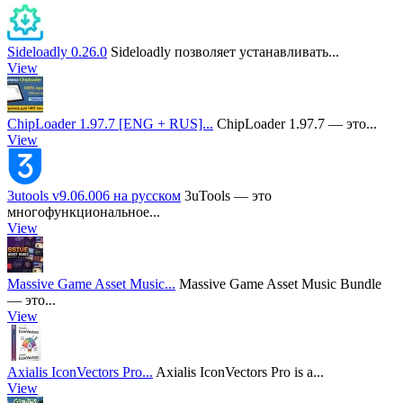
Sideloadly 0.26.0
Sideloadly позволяет устанавливать...
View
ChipLoader 1.97.7 [ENG + RUS]...
ChipLoader 1.97.7 — это...
View
3utools v9.06.006 на русском
3uTools — это
многофункциональное...
View
Massive Game Asset Music...
Massive Game Asset Music Bundle
— это...
View
Axialis IconVectors Pro...
Axialis IconVectors Pro is a...
View