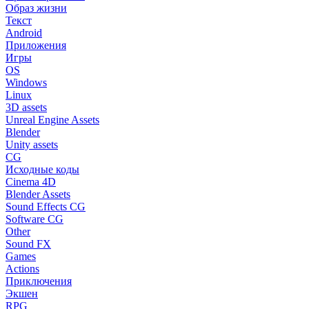
Образ жизни
Текст
Android
Приложения
Игры
OS
Windows
Linux
3D assets
Unreal Engine Assets
Blender
Unity assets
CG
Исходные коды
Cinema 4D
Blender Assets
Sound Effects CG
Software CG
Other
Sound FX
Games
Actions
Приключения
Экшен
RPG