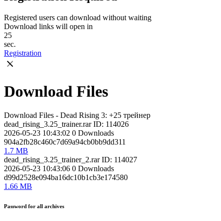
Registered users can download without waiting
Download links will open in
25
sec.
Registration
Download Files
Download Files - Dead Rising 3: +25 трейнер
dead_rising_3.25_trainer.rar
ID: 114026
2026-05-23 10:43:02
0
Downloads
904a2fb28c460c7d69a94cb0bb9dd311
1.7 MB
dead_rising_3.25_trainer_2.rar
ID: 114027
2026-05-23 10:43:06
0
Downloads
d99d2528e094ba16dc10b1cb3e174580
1.66 MB
Password for all archives