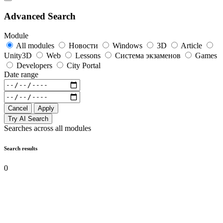
Advanced Search
Module
All modules
Новости
Windows
3D
Article
Unity3D
Web
Lessons
Система экзаменов
Games
Developers
City Portal
Date range
Cancel
Apply
Try AI Search
Searches across all modules
Search results
0