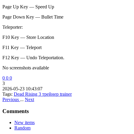
Page Up Key — Speed Up
Page Down Key — Bullet Time
Teleporter:
F10 Key — Store Location
F11 Key — Teleport
F12 Key — Undo Teleportation.
No screenshots available
0
0
0
3
2026-05-23 10:43:07
Tags:
Dead Rising 3
трейнер
trainer
Previous
...
Next
Comments
New items
Random