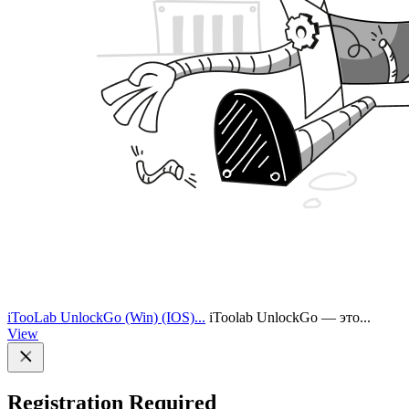
iTooLab UnlockGo (Win) (IOS)...
iToolab UnlockGo — это...
View
Registration Required