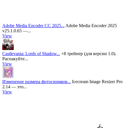
Adobe Media Encoder CC 2025...
Adobe Media Encoder 2025
v25.1.0.65 —...
View
Castlevania: Lords of Shadow...
+8 трейнер (для версии 1.0).
Распакуйте...
View
Изменение размера фотоснимков...
Icecream Image Resizer Pro
2.14 — это...
View