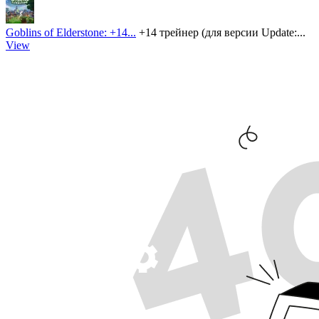
Goblins of Elderstone: +14...
+14 трейнер (для версии Update:...
View