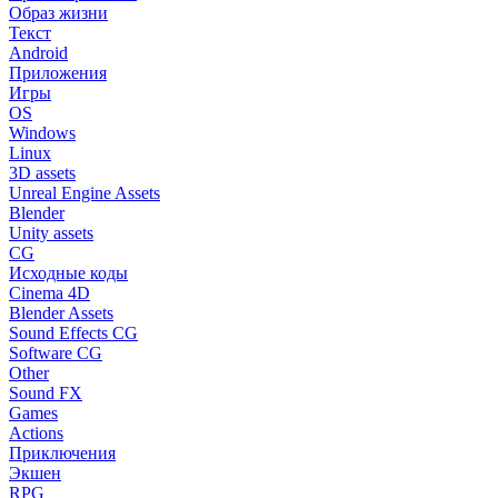
Образ жизни
Текст
Android
Приложения
Игры
OS
Windows
Linux
3D assets
Unreal Engine Assets
Blender
Unity assets
CG
Исходные коды
Cinema 4D
Blender Assets
Sound Effects CG
Software CG
Other
Sound FX
Games
Actions
Приключения
Экшен
RPG