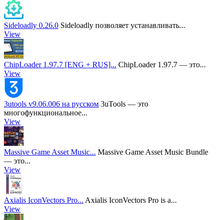
Sideloadly 0.26.0
Sideloadly позволяет устанавливать...
View
ChipLoader 1.97.7 [ENG + RUS]...
ChipLoader 1.97.7 — это...
View
3utools v9.06.006 на русском
3uTools — это
многофункциональное...
View
Massive Game Asset Music...
Massive Game Asset Music Bundle
— это...
View
Axialis IconVectors Pro...
Axialis IconVectors Pro is a...
View