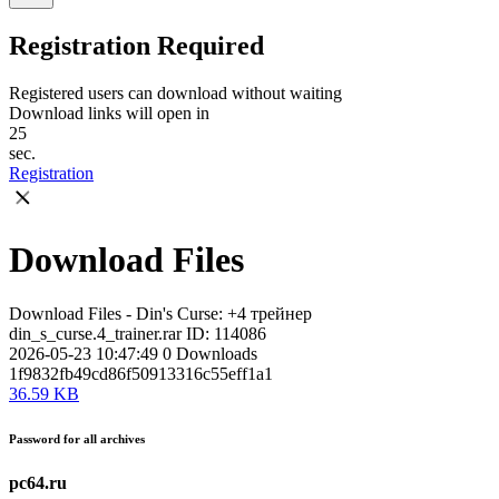
Registration Required
Registered users can download without waiting
Download links will open in
25
sec.
Registration
Download Files
Download Files - Din's Curse: +4 трейнер
din_s_curse.4_trainer.rar
ID: 114086
2026-05-23 10:47:49
0
Downloads
1f9832fb49cd86f50913316c55eff1a1
36.59 KB
Password for all archives
pc64.ru