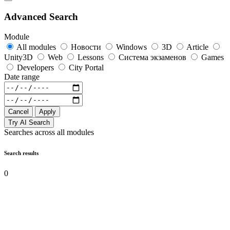
Advanced Search
Module
All modules
Новости
Windows
3D
Article
Unity3D
Web
Lessons
Система экзаменов
Games
Developers
City Portal
Date range
Cancel
Apply
Try AI Search
Searches across all modules
Search results
0