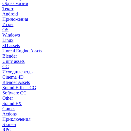
Образ жизни
Текст
Android
Приложения
Игры
OS
Windows
Linux
3D assets
Unreal Engine Assets
Blender
Unity assets
CG
Исходные коды
Cinema 4D
Blender Assets
Sound Effects CG
Software CG
Other
Sound FX
Games
Actions
Приключения
Экшен
RPG