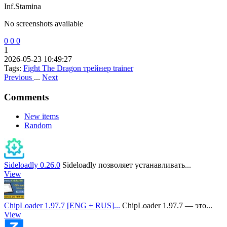
Inf.Stamina
No screenshots available
0
0
0
1
2026-05-23 10:49:27
Tags:
Fight The Dragon
трейнер
trainer
Previous
...
Next
Comments
New items
Random
Sideloadly 0.26.0
Sideloadly позволяет устанавливать...
View
ChipLoader 1.97.7 [ENG + RUS]...
ChipLoader 1.97.7 — это...
View