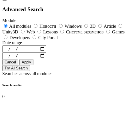
Advanced Search
Module
All modules
Новости
Windows
3D
Article
Unity3D
Web
Lessons
Система экзаменов
Games
Developers
City Portal
Date range
Cancel
Apply
Try AI Search
Searches across all modules
Search results
0