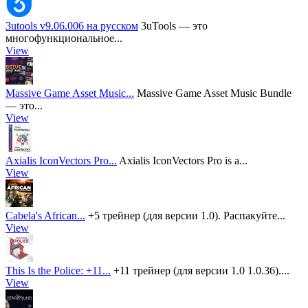
3utools v9.06.006 на русском
3uTools — это
многофункциональное...
View
Massive Game Asset Music...
Massive Game Asset Music Bundle
— это...
View
Axialis IconVectors Pro...
Axialis IconVectors Pro is a...
View
Cabela's African...
+5 трейнер (для версии 1.0). Распакуйте...
View
This Is the Police: +11...
+11 трейнер (для версии 1.0 1.0.36)....
View