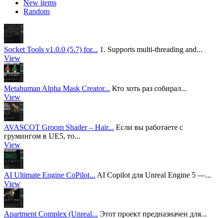
New items
Random
Socket Tools v1.0.0 (5.7) for...
1. Supports multi-threading and...
View
Metahuman Alpha Mask Creator...
Кто хоть раз собирал...
View
AVASCOT Groom Shader – Hair...
Если вы работаете с
грумингом в UE5, то...
View
AI Ultimate Engine CoPilot...
AI Copilot для Unreal Engine 5 —...
View
Apartment Complex (Unreal...
Этот проект предназначен для...