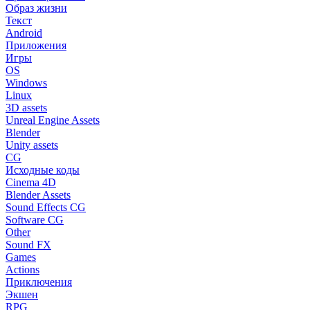
Образ жизни
Текст
Android
Приложения
Игры
OS
Windows
Linux
3D assets
Unreal Engine Assets
Blender
Unity assets
CG
Исходные коды
Cinema 4D
Blender Assets
Sound Effects CG
Software CG
Other
Sound FX
Games
Actions
Приключения
Экшен
RPG