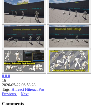
0
0
0
16
2026-05-22 06:58:28
Tags:
Hitreact
Hitreact Pro
Previous
...
Next
Comments