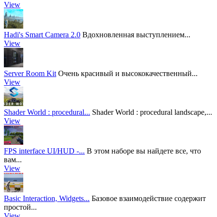
View
Hadi's Smart Camera 2.0
Вдохновленная выступлением...
View
Server Room Kit
Очень красивый и высококачественный...
View
Shader World : procedural...
Shader World : procedural landscape,...
View
FPS interface UI/HUD -...
В этом наборе вы найдете все, что
вам...
View
Basic Interaction, Widgets...
Базовое взаимодействие содержит
простой...
View