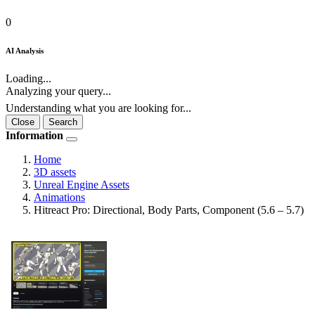
0
AI Analysis
Loading...
Analyzing your query...
Understanding what you are looking for...
Close
Search
Information
Home
3D assets
Unreal Engine Assets
Animations
Hitreact Pro: Directional, Body Parts, Component (5.6 – 5.7)