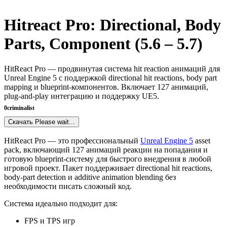
Hitreact Pro: Directional, Body
Parts, Component (5.6 – 5.7)
HitReact Pro — продвинутая система hit reaction анимаций для
Unreal Engine 5 с поддержкой directional hit reactions, body part
mapping и blueprint-компонентов. Включает 127 анимаций,
plug-and-play интеграцию и поддержку UE5.
0
criminalist
Скачать
Please wait...
HitReact Pro — это профессиональный
Unreal Engine 5
asset
pack, включающий 127 анимаций реакции на попадания и
готовую blueprint-систему для быстрого внедрения в любой
игровой проект. Пакет поддерживает directional hit reactions,
body-part detection и additive animation blending без
необходимости писать сложный код.
Система идеально подходит для:
FPS и TPS игр