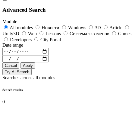
Advanced Search
Module
All modules
Новости
Windows
3D
Article
Unity3D
Web
Lessons
Система экзаменов
Games
Developers
City Portal
Date range
Cancel
Apply
Try AI Search
Searches across all modules
Search results
0