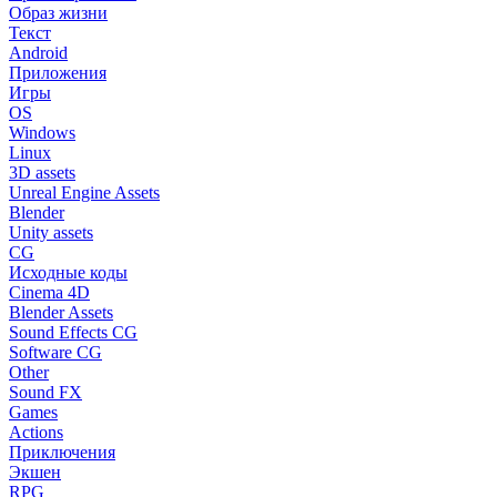
Образ жизни
Текст
Android
Приложения
Игры
OS
Windows
Linux
3D assets
Unreal Engine Assets
Blender
Unity assets
CG
Исходные коды
Cinema 4D
Blender Assets
Sound Effects CG
Software CG
Other
Sound FX
Games
Actions
Приключения
Экшен
RPG