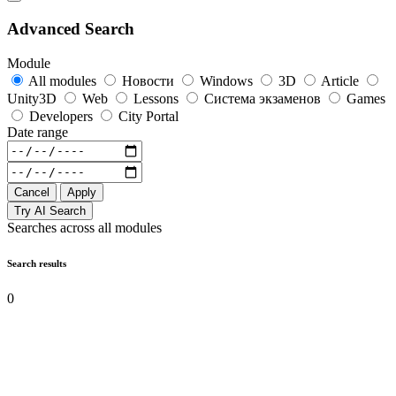
Advanced Search
Module
All modules
Новости
Windows
3D
Article
Unity3D
Web
Lessons
Система экзаменов
Games
Developers
City Portal
Date range
Cancel
Apply
Try AI Search
Searches across all modules
Search results
0