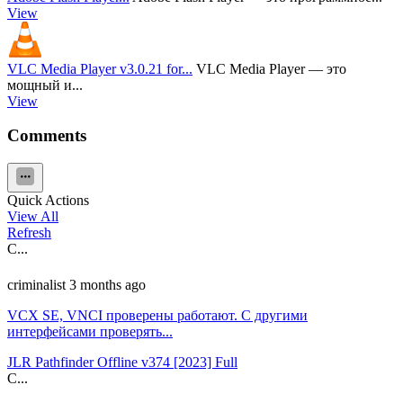
View
VLC Media Player v3.0.21 for...
VLC Media Player — это
мощный и...
View
Comments
Quick Actions
View All
Refresh
C...
criminalist
3 months ago
VCX SE, VNCI проверены работают. С другими
интерфейсами проверять...
JLR Pathfinder Offline v374 [2023] Full
C...