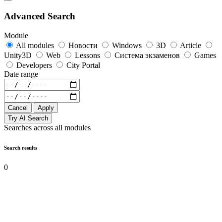
Advanced Search
Module
All modules
Новости
Windows
3D
Article
Unity3D
Web
Lessons
Система экзаменов
Games
Developers
City Portal
Date range
Cancel
Apply
Try AI Search
Searches across all modules
Search results
0