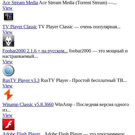
Ace Stream Media
Ace Stream Media (Torrent Stream) —...
View
TV Player Classic
TV Player Classic — очень популярная...
View
Foobar2000 2.1.6 + на русском...
foobar2000 — это мощный и
настраиваемый...
View
RusTV Player v3.3
RusTV Player - Простой бесплатный ТВ...
View
Winamp Classic v5.8.3660
WinAmp - Последняя версия одного
из...
View
Adobe Flash Player...
Adobe Flash Player — это программное...