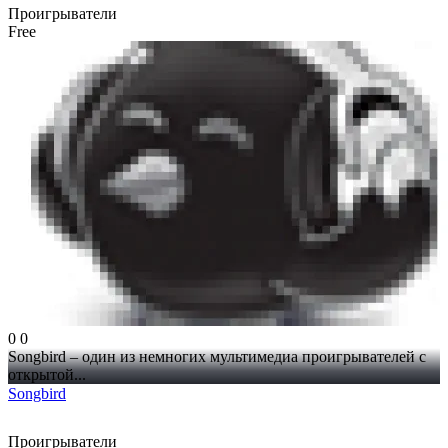
Проигрыватели
Free
0
0
Songbird – один из немногих мультимедиа проигрывателей с
открытой...
Songbird
Проигрыватели