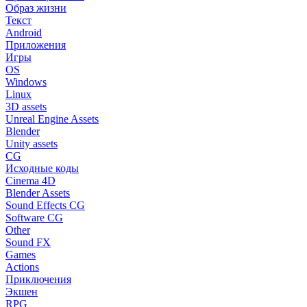
Образ жизни
Текст
Android
Приложения
Игры
OS
Windows
Linux
3D assets
Unreal Engine Assets
Blender
Unity assets
CG
Исходные коды
Cinema 4D
Blender Assets
Sound Effects CG
Software CG
Other
Sound FX
Games
Actions
Приключения
Экшен
RPG