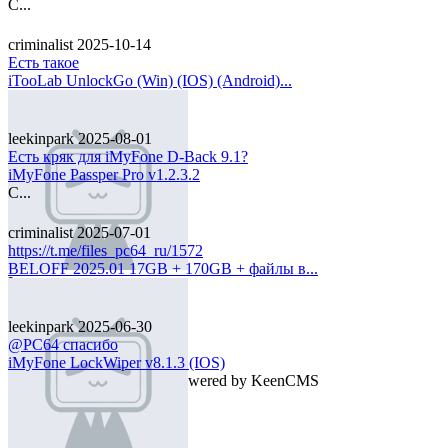
C...
criminalist
2025-10-14
Есть такое
iTooLab UnlockGo (Win) (IOS) (Android)...
leekinpark
2025-08-01
Есть кряк для iMyFone D-Back 9.1?
iMyFone Passper Pro v1.2.3.2
C...
criminalist
2025-07-01
https://t.me/files_pc64_ru/1572
BELOFF 2025.01 17GB + 170GB + файлы в...
L...
leekinpark
2025-06-30
@PC64 спасибо
iMyFone LockWiper v8.1.3 (IOS)
2026©
PC64
, The site is powered by KeenCMS