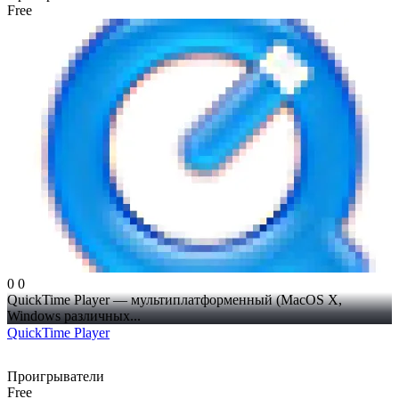
Free
0
0
QuickTime Player — мультиплатформенный (MacOS X,
Windows различных...
QuickTime Player
Проигрыватели
Free