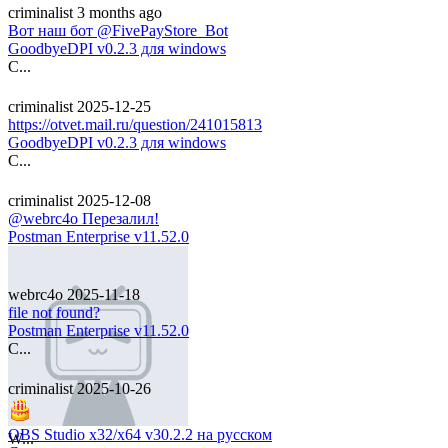
criminalist
3 months ago
Вот наш бот @FivePayStore_Bot
GoodbyeDPI v0.2.3 для windows
C...
criminalist
2025-12-25
https://otvet.mail.ru/question/241015813
GoodbyeDPI v0.2.3 для windows
C...
criminalist
2025-12-08
@webrc4o Перезалил!
Postman Enterprise v11.52.0
webrc4o
2025-11-18
file not found?
Postman Enterprise v11.52.0
C...
criminalist
2025-10-26
OBS Studio x32/x64 v30.2.2 на русском
W...