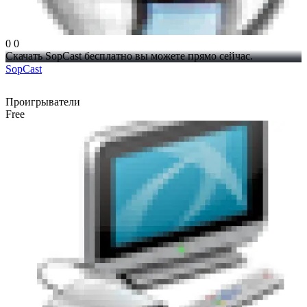
0
0
Скачать SopCast бесплатно вы можете прямо сейчас.
SopCast
Проигрыватели
Free