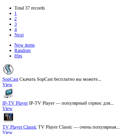
Total 37 records
1
2
3
4
Next
New items
Random
Hits
SopCast
Скачать SopCast бесплатно вы можете...
View
IP-TV Player
IP-TV Player — популярный сервис для...
View
TV Player Classic
TV Player Classic — очень популярная...
View