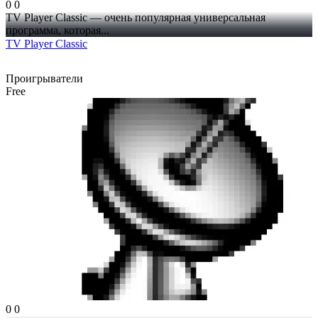
0
0
TV Player Classic — очень популярная универсальная
программа, которая...
TV Player Classic
Проигрыватели
Free
0
0