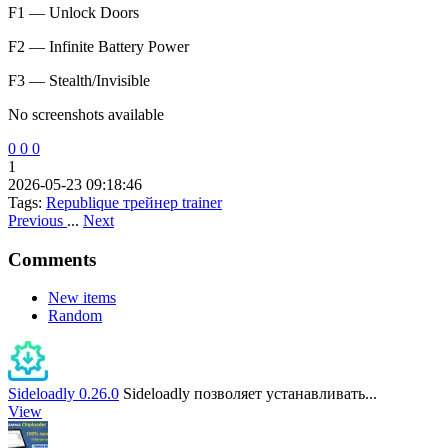
F1 — Unlock Doors
F2 — Infinite Battery Power
F3 — Stealth/Invisible
No screenshots available
0
0
0
1
2026-05-23 09:18:46
Tags:
Republique
трейнер
trainer
Previous
...
Next
Comments
New items
Random
Sideloadly 0.26.0
Sideloadly позволяет устанавливать...
View