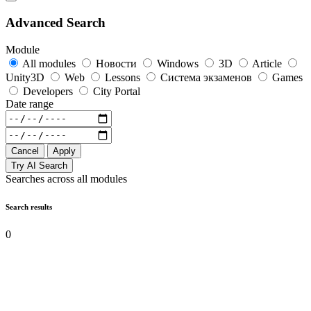
Advanced Search
Module
All modules
Новости
Windows
3D
Article
Unity3D
Web
Lessons
Система экзаменов
Games
Developers
City Portal
Date range
Cancel
Apply
Try AI Search
Searches across all modules
Search results
0