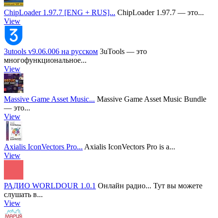
ChipLoader 1.97.7 [ENG + RUS]...
ChipLoader 1.97.7 — это...
View
3utools v9.06.006 на русском
3uTools — это
многофункциональное...
View
Massive Game Asset Music...
Massive Game Asset Music Bundle
— это...
View
Axialis IconVectors Pro...
Axialis IconVectors Pro is a...
View
РАДИО WORLDOUR 1.0.1
Онлайн радио... Тут вы можете
слушать в...
View