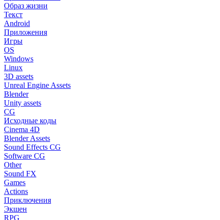
Образ жизни
Текст
Android
Приложения
Игры
OS
Windows
Linux
3D assets
Unreal Engine Assets
Blender
Unity assets
CG
Исходные коды
Cinema 4D
Blender Assets
Sound Effects CG
Software CG
Other
Sound FX
Games
Actions
Приключения
Экшен
RPG