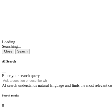
Loading...
Searching...
Close
Search
AI Search
Enter your search query
AI search understands natural language and finds the most relevant co
Search results
0