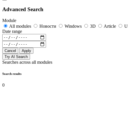
Advanced Search
Module
All modules
Новости
Windows
3D
Article
U
Date range
Cancel
Apply
Try AI Search
Searches across all modules
Search results
0