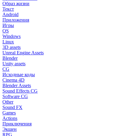
Образ жизни
Текст
Android
Приложения
Игры
OS
Windows
Linux
3D assets
Unreal Engine Assets
Blender
Unity assets
CG
Исходные коды
Cinema 4D
Blender Assets
Sound Effects CG
Software CG
Other
Sound FX
Games
Actions
Приключения
Экшен
RPG