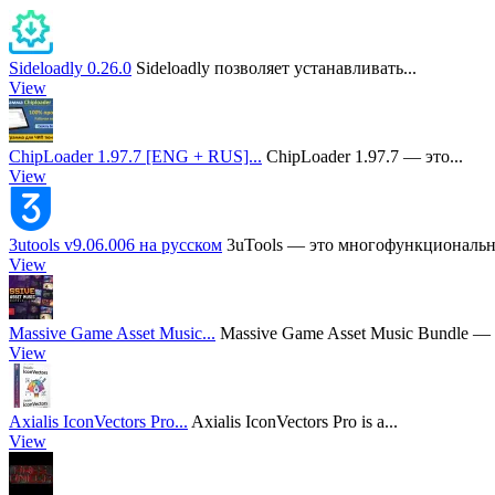
Sideloadly 0.26.0
Sideloadly позволяет устанавливать...
View
ChipLoader 1.97.7 [ENG + RUS]...
ChipLoader 1.97.7 — это...
View
3utools v9.06.006 на русском
3uTools — это многофункционально
View
Massive Game Asset Music...
Massive Game Asset Music Bundle — э
View
Axialis IconVectors Pro...
Axialis IconVectors Pro is a...
View