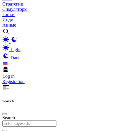
Стратегии
Симуляторы
Гонки
Инди
Аниме
Light
Dark
Log in
Registration
Search
Search