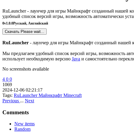
RuLauncher - лаунчер для игры Майнкрафт созданный нашей к
удобный список версий игры, возможность автоматически устано
0
v1.0.0
Русский, Английский
Скачать
Please wait...
RuLauncher
- лаунчер для игры Майнкрафт созданный нашей к
Мы предлагаем удобный список версий игры, возможность автома
использует необходимую версию
Java
и самостоятельно перекл
No screenshots available
4
0
0
1069
2024-12-06 02:21:17
Tags:
RuLauncher
Майнкрафт
Minecraft
Previous
...
Next
Comments
New items
Random