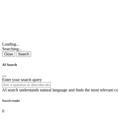
Loading...
Searching...
Close
Search
AI Search
Enter your search query
AI search understands natural language and finds the most relevant co
Search results
0