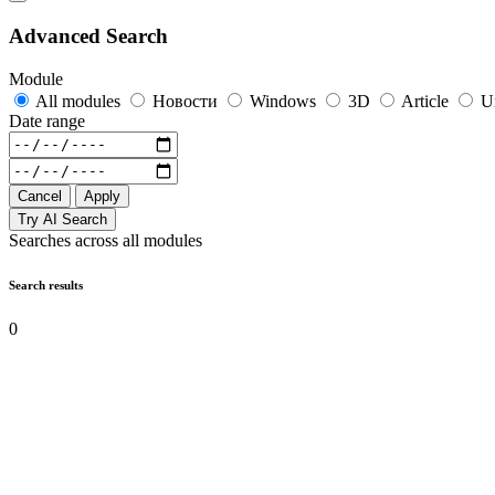
Advanced Search
Module
All modules
Новости
Windows
3D
Article
U
Date range
Cancel
Apply
Try AI Search
Searches across all modules
Search results
0