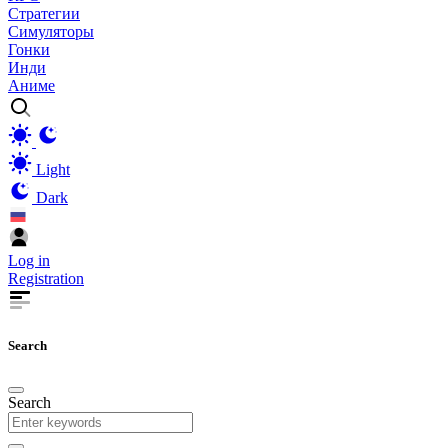
Стратегии
Симуляторы
Гонки
Инди
Аниме
Light
Dark
Log in
Registration
Search
Search