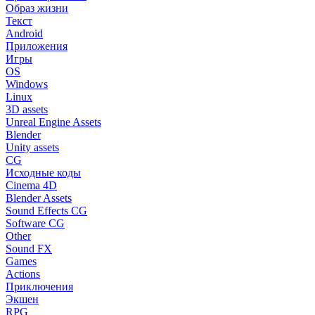
Образ жизни
Текст
Android
Приложения
Игры
OS
Windows
Linux
3D assets
Unreal Engine Assets
Blender
Unity assets
CG
Исходные коды
Cinema 4D
Blender Assets
Sound Effects CG
Software CG
Other
Sound FX
Games
Actions
Приключения
Экшен
RPG