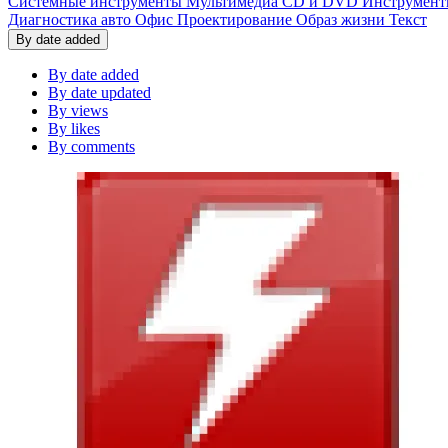
Системные инструменты
Мультимедиа
CD и DVD Инструмен
Диагностика авто
Офис
Проектирование
Образ жизни
Текст
By date added
By date added
By date updated
By views
By likes
By comments