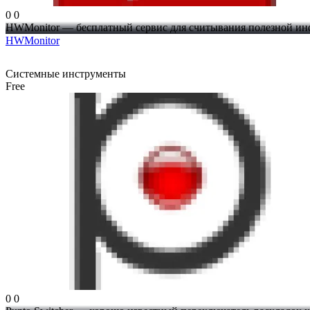
0
0
HWMonitor — бесплатный сервис для считывания полезной инф
HWMonitor
Системные инструменты
Free
0
0