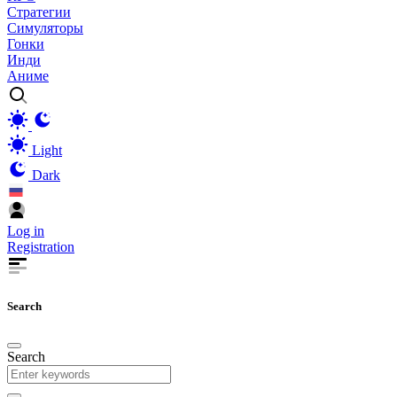
Стратегии
Симуляторы
Гонки
Инди
Аниме
Light
Dark
Log in
Registration
Search
Search