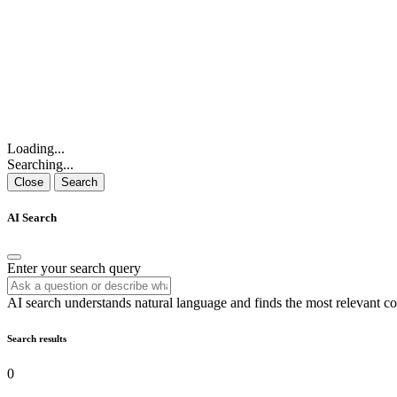
Loading...
Searching...
Close
Search
AI Search
Enter your search query
AI search understands natural language and finds the most relevant co
Search results
0