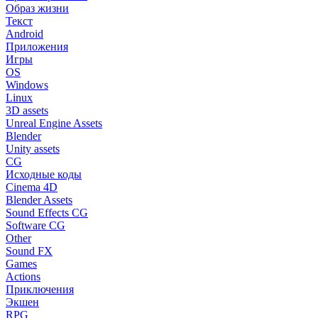
Образ жизни
Текст
Android
Приложения
Игры
OS
Windows
Linux
3D assets
Unreal Engine Assets
Blender
Unity assets
CG
Исходные коды
Cinema 4D
Blender Assets
Sound Effects CG
Software CG
Other
Sound FX
Games
Actions
Приключения
Экшен
RPG