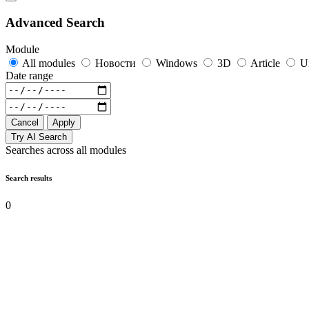
Advanced Search
Module
All modules
Новости
Windows
3D
Article
U
Date range
Cancel
Apply
Try AI Search
Searches across all modules
Search results
0