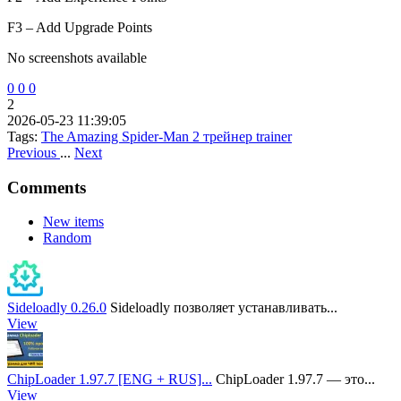
F3 – Add Upgrade Points
No screenshots available
0
0
0
2
2026-05-23 11:39:05
Tags:
The Amazing Spider-Man 2
трейнер
trainer
Previous
...
Next
Comments
New items
Random
Sideloadly 0.26.0
Sideloadly позволяет устанавливать...
View
ChipLoader 1.97.7 [ENG + RUS]...
ChipLoader 1.97.7 — это...
View