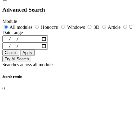
Advanced Search
Module
All modules
Новости
Windows
3D
Article
U
Date range
Cancel
Apply
Try AI Search
Searches across all modules
Search results
0