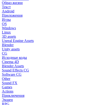
Образ жизни
Текст
Android
Приложения
Игры
OS
Windows
Linux
3D assets
Unreal Engine Assets
Blender
Unity assets
CG
Исходные коды
Cinema 4D
Blender Assets
Sound Effects CG
Software CG
Other
Sound FX
Games
Actions
Приключения
Экшен
RPG