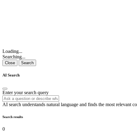
Loading...
Searching...
Close
Search
AI Search
Enter your search query
AI search understands natural language and finds the most relevant co
Search results
0