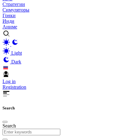
Стратегии
Симуляторы
Гонки
Инди
Аниме
Light
Dark
Log in
Registration
Search
Search