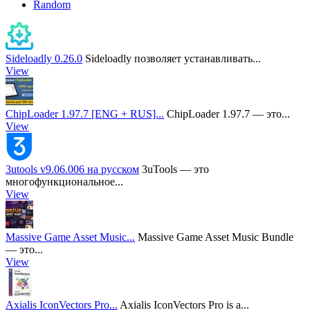
Random
Sideloadly 0.26.0
Sideloadly позволяет устанавливать...
View
ChipLoader 1.97.7 [ENG + RUS]...
ChipLoader 1.97.7 — это...
View
3utools v9.06.006 на русском
3uTools — это
многофункциональное...
View
Massive Game Asset Music...
Massive Game Asset Music Bundle
— это...
View
Axialis IconVectors Pro...
Axialis IconVectors Pro is a...