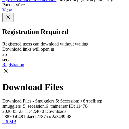
Распакуйте...
View
Registration Required
Registered users can download without waiting
Download links will open in
25
sec.
Registration
Download Files
Download Files - Smugglers 5: Secession: +6 трейнер
smugglers_5_secession.6_trainer.rar
ID: 114764
2026-05-23 11:42:40
0
Downloads
5887050481fdaecf2787aac2a3499bf8
2.6 MB