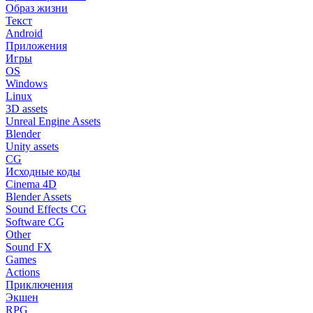
Образ жизни
Текст
Android
Приложения
Игры
OS
Windows
Linux
3D assets
Unreal Engine Assets
Blender
Unity assets
CG
Исходные коды
Cinema 4D
Blender Assets
Sound Effects CG
Software CG
Other
Sound FX
Games
Actions
Приключения
Экшен
RPG