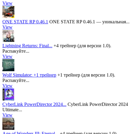
View
ONE STATE RP 0.46.1
ONE STATE RP 0.46.1 — уникальная...
View
Lightning Returns: Final...
+4 трейнер (для версии 1.0).
Распакуйте...
View
Wolf Simulator: +1 трейнер
+1 трейнер (для версии 1.0).
Распакуйте...
View
CyberLink PowerDirector 2024...
CyberLink PowerDirector 2024
Ultimate...
View
Age of Wonders III: Eternal...
+4 трейнер (для версии 1.0).