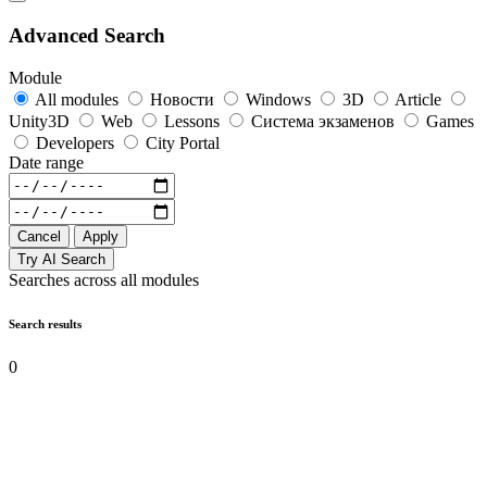
Advanced Search
Module
All modules
Новости
Windows
3D
Article
Unity3D
Web
Lessons
Система экзаменов
Games
Developers
City Portal
Date range
Cancel
Apply
Try AI Search
Searches across all modules
Search results
0