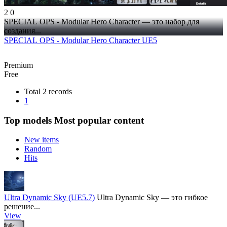
2
0
SPECIAL OPS - Modular Hero Character — это набор для
создания...
SPECIAL OPS - Modular Hero Character UE5
Premium
Free
Total 2 records
1
Top models
Most popular content
New items
Random
Hits
Ultra Dynamic Sky (UE5.7)
Ultra Dynamic Sky — это гибкое
решение...
View