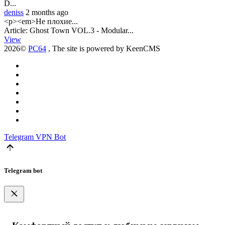
D...
deniss
2 months ago
<p><em>Не плохие...
Article: Ghost Town VOL.3 - Modular...
View
2026©
PC64
, The site is powered by KeenCMS
Telegram
VPN Bot
Telegram bot