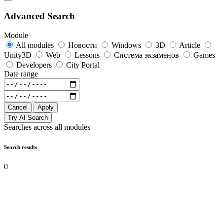
Advanced Search
Module
All modules
Новости
Windows
3D
Article
Unity3D
Web
Lessons
Система экзаменов
Games
Developers
City Portal
Date range
Cancel
Apply
Try AI Search
Searches across all modules
Search results
0