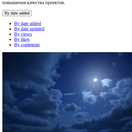
повышения качества проектов.
By date added
By date added
By date updated
By views
By likes
By comments