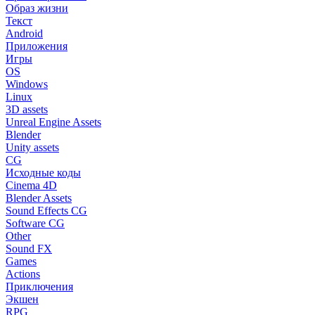
Образ жизни
Текст
Android
Приложения
Игры
OS
Windows
Linux
3D assets
Unreal Engine Assets
Blender
Unity assets
CG
Исходные коды
Cinema 4D
Blender Assets
Sound Effects CG
Software CG
Other
Sound FX
Games
Actions
Приключения
Экшен
RPG