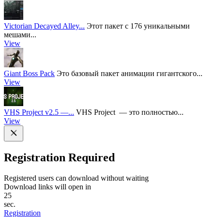
Victorian Decayed Alley...
Этот пакет с 176 уникальными
мешами...
View
Giant Boss Pack
Это базовый пакет анимации гигантского...
View
VHS Project v2.5 —...
VHS Project — это полностью...
View
Registration Required
Registered users can download without waiting
Download links will open in
25
sec.
Registration