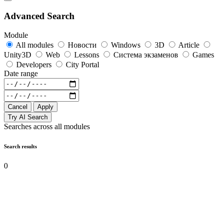
Advanced Search
Module
All modules
Новости
Windows
3D
Article
Unity3D
Web
Lessons
Система экзаменов
Games
Developers
City Portal
Date range
Cancel
Apply
Try AI Search
Searches across all modules
Search results
0