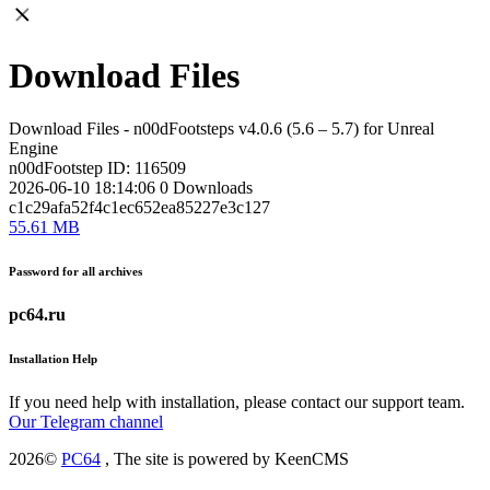
Download Files
Download Files - n00dFootsteps v4.0.6 (5.6 – 5.7) for Unreal
Engine
n00dFootstep
ID: 116509
2026-06-10 18:14:06
0
Downloads
c1c29afa52f4c1ec652ea85227e3c127
55.61 MB
Password for all archives
pc64.ru
Installation Help
If you need help with installation, please contact our support team.
Our Telegram channel
2026©
PC64
, The site is powered by KeenCMS