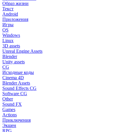
Образ жизни
Текст
Android
Приложения
Игры
OS
Windows
Linux
3D assets
Unreal Engine Assets
Blender
Unity assets
CG
Исходные коды
Cinema 4D
Blender Assets
Sound Effects CG
Software CG
Other
Sound FX
Games
Actions
Приключения
Экшен
RPG