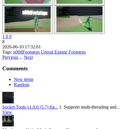
1
0
0
8
2026-06-10 17:32:01
Tags:
n00dFootsteps
Unreal Engine
Footsteps
Previous
...
Next
Comments
New items
Random
Socket Tools v1.0.0 (5.7) for...
1. Supports multi-threading and...
View