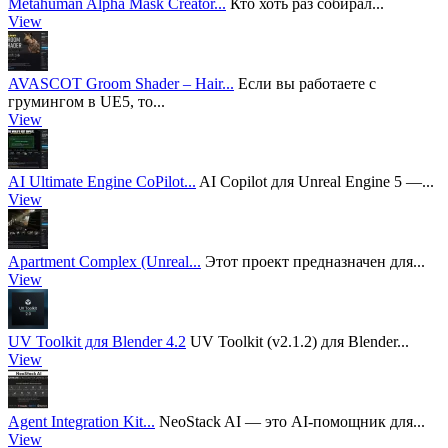
Metahuman Alpha Mask Creator...
Кто хоть раз собирал...
View
AVASCOT Groom Shader – Hair...
Если вы работаете с
грумингом в UE5, то...
View
AI Ultimate Engine CoPilot...
AI Copilot для Unreal Engine 5 —...
View
Apartment Complex (Unreal...
Этот проект предназначен для...
View
UV Toolkit для Blender 4.2
UV Toolkit (v2.1.2) для Blender...
View
Agent Integration Kit...
NeoStack AI — это AI-помощник для...
View